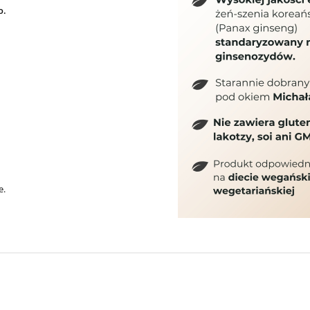
o.
e.