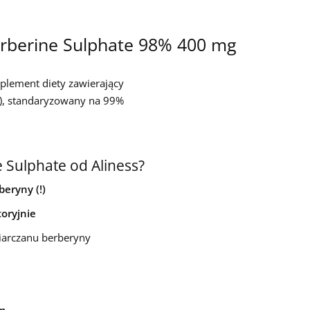
Berberine Sulphate 98% 400 mg
plement diety zawierający
ta), standaryzowany na 99%
 Sulphate od Aliness?
eryny (!)
oryjnie
siarczanu berberyny
an