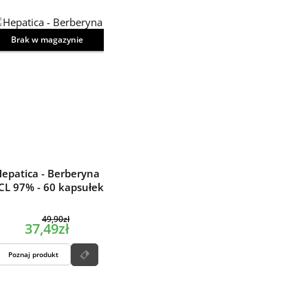
Brak w magazynie
epatica - Berberyna
CL 97% - 60 kapsułek
49,90zł
37,49zł
Poznaj produkt