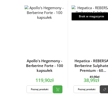
Brak w magazynie
Apollo's Hegemony -
Hepatica - REBERS
Berberine Forte - 100
Berberine Sulphat
kapsułek
Premium - 60
kapsułek
41,90zł
119,90zł
38,99zł
Poznaj produkt
Poznaj produkt