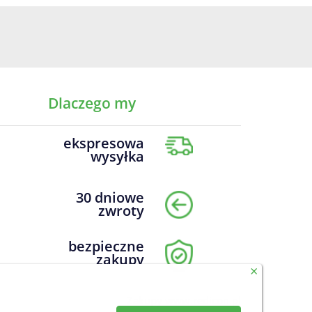
Dlaczego my
ekspresowa
wysyłka
30 dniowe
zwroty
bezpieczne
zakupy
×
Zakupy
www.redicon.pl