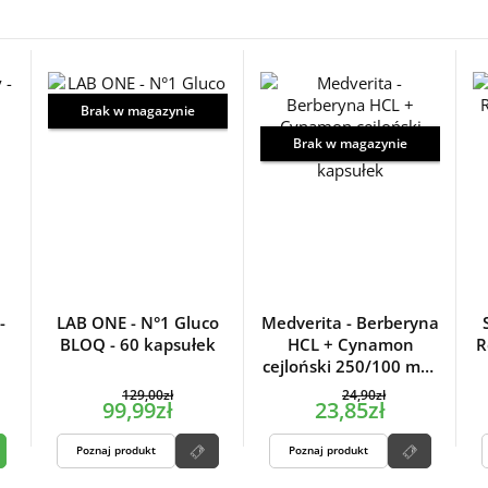
Brak w magazynie
Brak w magazynie
-
LAB ONE - N°1 Gluco
Medverita - Berberyna
BLOQ - 60 kapsułek
HCL + Cynamon
R
cejloński 250/100 mg -
60 kapsułek
129,00zł
24,90zł
99,99zł
23,85zł
Poznaj produkt
Poznaj produkt