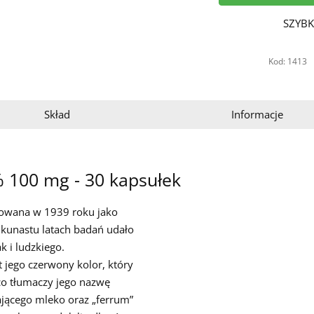
SZYBK
Kod: 1413
Skład
Informacje
5% 100 mg - 30 kapsułek
ikowana w 1939 roku jako
lkunastu latach badań udało
k i ludzkiego.
 jego czerwony kolor, który
 co tłumaczy jego nazwę
ającego mleko oraz „ferrum”