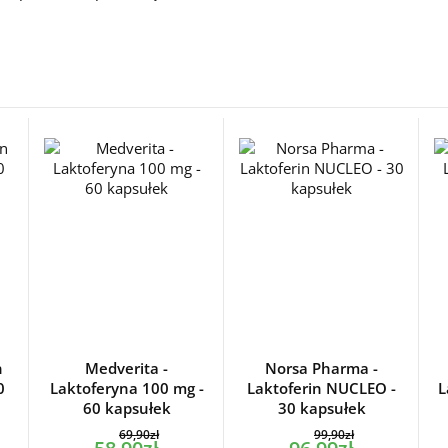
n
Medverita -
Norsa Pharma -
0
Laktoferyna 100 mg -
Laktoferin NUCLEO -
L
60 kapsułek
30 kapsułek
69,90zł
99,90zł