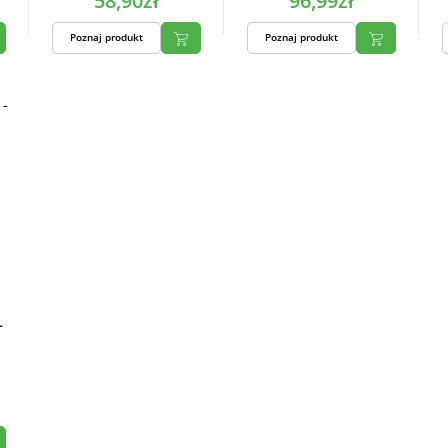
58,90zł
96,99zł
Poznaj produkt
Poznaj produkt
-
5