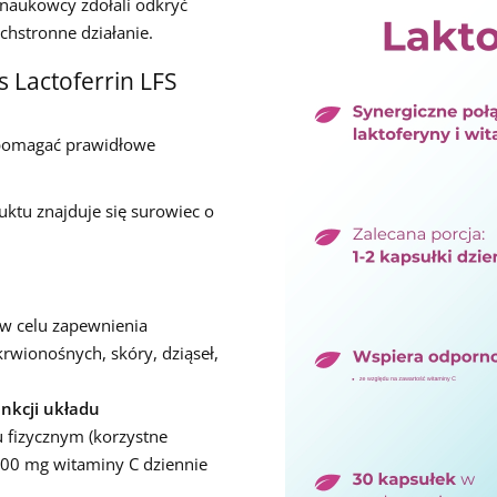
 naukowcy zdołali odkryć
echstronne działanie.
 Lactoferrin LFS
omagać prawidłowe
uktu znajduje się surowiec o
w celu zapewnienia
wionośnych, skóry, dziąseł,
nkcji układu
u fizycznym (korzystne
200 mg witaminy C dziennie