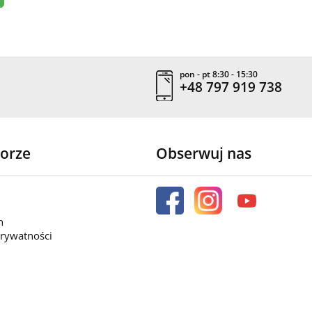
pon - pt 8:30 - 15:30
+48 797 919 738
orze
Obserwuj nas
n
prywatności