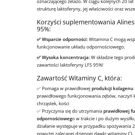
oznaczającego żelazo. W ciągu kolejnych 20 lat
strukturę laktoferyny, jej właściwości oraz wsz
Korzyści suplementowania Aliness
95%:
✅ Wsparcie odporności:
Witamina C mogą wsp
funkcjonowanie układu odpornościowego.
✅ Wysoka koncentracja:
W składzie tego prod
zawartości laktoferyny LFS 95%!
Zawartość Witaminy C, która:
✅ Pomaga w prawidłowej
produkcji kolagenu
prawidłowego funkcjonowania zębów, naczyń kr
chrząstek, kości
✅ Przyczynia się do utrzymania
prawidłowej fu
odpornościoweg
o w trakcie i po dużym wysiłk
działanie występuje w przypadku spożywania 
powyżej zalecanej dziennej dawki witaminy C).