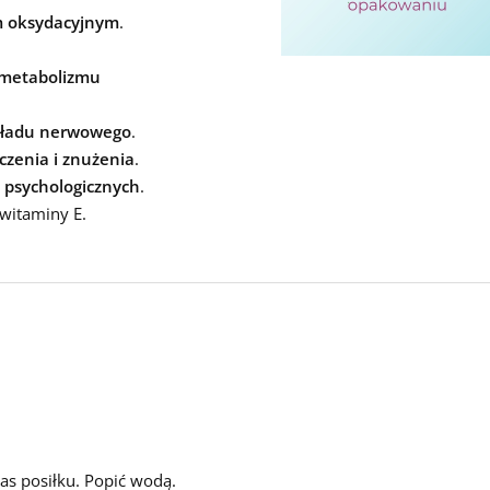
m oksydacyjnym
.
metabolizmu
ładu nerwowego
.
czenia i znużenia
.
 psychologicznych
.
witaminy E.
zas posiłku. Popić wodą.