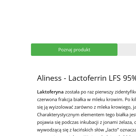
Poznaj produkt
Aliness - Lactoferrin LFS 9
Laktoferyna
została po raz pierwszy zidentyf
czerwona frakcja białka w mleku krowim. Po ki
się ją wyizolować zarówno z mleka krowiego, ja
Charakterystycznym elementem tego białka jest
pojawia się podczas inkubacji z jonami żelaza,
wywodzącą się z łacińskich słów „lacto” oznacz