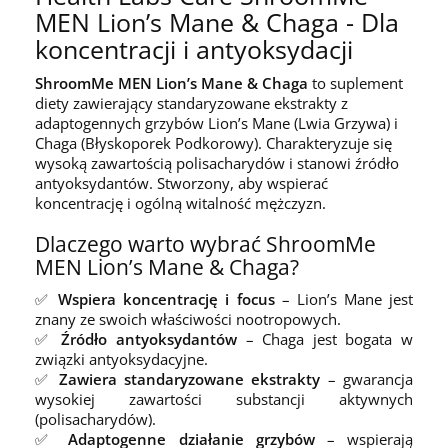
MEN Lion’s Mane & Chaga - Dla
koncentracji i antyoksydacji
ShroomMe MEN Lion’s Mane & Chaga
to suplement
diety zawierający standaryzowane ekstrakty z
adaptogennych grzybów Lion’s Mane (Lwia Grzywa) i
Chaga (Błyskoporek Podkorowy). Charakteryzuje się
wysoką zawartością polisacharydów i stanowi źródło
antyoksydantów. Stworzony, aby wspierać
koncentrację i ogólną witalność mężczyzn.
Dlaczego warto wybrać ShroomMe
MEN Lion’s Mane & Chaga?
✅
Wspiera koncentrację i focus
– Lion’s Mane jest
znany ze swoich właściwości nootropowych.
✅
Źródło antyoksydantów
– Chaga jest bogata w
związki antyoksydacyjne.
✅
Zawiera standaryzowane ekstrakty
– gwarancja
wysokiej zawartości substancji aktywnych
(polisacharydów).
✅
Adaptogenne działanie grzybów
– wspierają