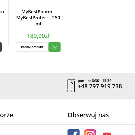
su
MyBestPharm -
MyBestProtect - 250
ml
189,90zł
Poznaj produkt
pon - pt 8:30 - 15:30
+48 797 919 738
orze
Obserwuj nas