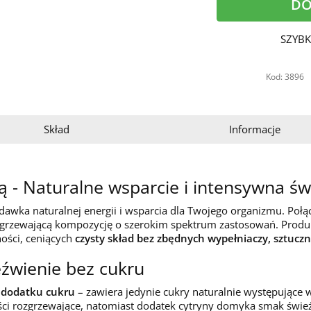
DO
SZYBK
Kod: 3896
Skład
Informacje
ą - Naturalne wsparcie i intensywna św
dawka naturalnej energii i wsparcia dla Twojego organizmu. Połą
rozgrzewającą kompozycję o szerokim spektrum zastosowań. Produ
ości, ceniących
czysty skład bez zbędnych wypełniaczy, sztuc
eźwienie bez cukru
 dodatku cukru
– zawiera jedynie cukry naturalnie występujące 
ści rozgrzewające, natomiast dodatek cytryny domyka smak świeżą