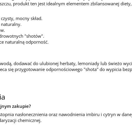
łuszczu, produkt ten jest idealnym elementem zbilansowanej diet
 czysty, mocny skład.
naturalny.
ów.
zdrowotnych "shotów".
ce naturalną odporność.
 wodą, dodawać do ulubionej herbaty, lemoniady lub świeżo wyc
eca się przygotowanie odpornościowego "shota" do wypicia bezp
ia
lejnym zakupie?
topnia nasłonecznienia oraz nawodnienia imbiru i cytryn w danej 
aryzacji chemicznej.