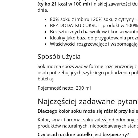
(tylko 21 kcal w 100 ml)
i niskiej zawartości t
dnia.
80% soku z imbiru i 20% soku z cytryny –
BEZ DODATKU CUKRU – produkt w 100% 
Bez sztucznych barwników i konserwant
Idealny jako baza do przygotowania pro
Właściwości rozgrzewające i wspomagają
Sposób użycia
Sok można spożywać w formie rozcieńczonej z
osób potrzebujących szybkiego pobudzenia pol
butelką.
Pojemność netto: 200 ml
Najczęściej zadawane pytan
Dlaczego kolor soku może się różnić przy ko
Kolor, smak i aromat soku zależą od odmiany, s
produktów naturalnych, niepoddawanych stand
Czy osad na dnie butelki jest bezpieczny?