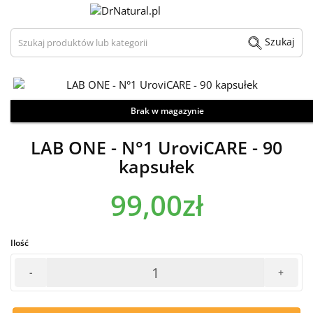
Szukaj produktów lub kategorii
Szukaj
Brak w magazynie
Zdjęcie / wizualizacja produktu może odbiegać od aktualnego wyglądu.
LAB ONE - N°1 UroviCARE - 90
kapsułek
99,00zł
Ilość
-
+