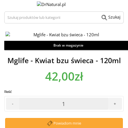
Szukaj produktów lub kategorii
Szukaj
Brak w magazynie
Zdjęcie / wizualizacja produktu może odbiegać od aktualnego wyglądu.
Mglife - Kwiat bzu świeca - 120ml
42,00zł
Ilość
-
+
Powiadom mnie