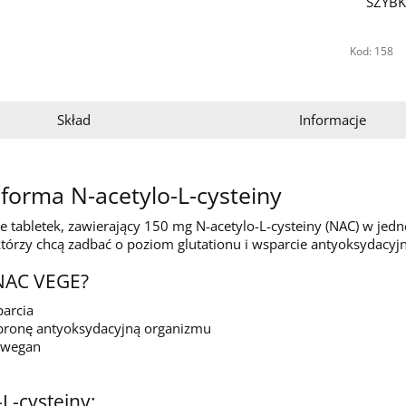
SZYBK
Kod: 158
Skład
Informacje
forma N-acetylo-L-cysteiny
 tabletek, zawierający 150 mg N-acetylo-L-cysteiny (NAC) w jedne
którzy chcą zadbać o poziom glutationu i wsparcie antyoksydacyj
 NAC VEGE?
arcia
bronę antyoksydacyjną organizmu
i wegan
L-cysteiny: