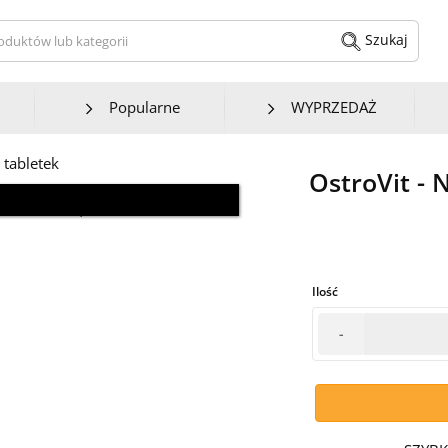
kaj produktów lub kategorii
Szukaj
Popularne
WYPRZEDAŻ
OstroVit - 
 aktualnego wyglądu.
Ilość
-