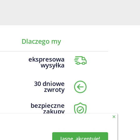
Dlaczego my
ekspresowa
wysyłka
30 dniowe
zwroty
bezpieczne
zakupy
×
Zakupy
www.redicon.pl
Jasne, akceptuje!