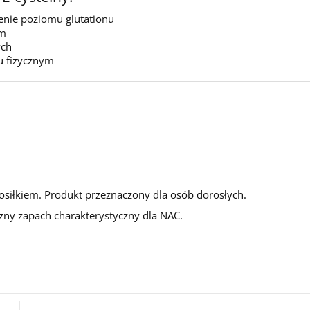
enie poziomu glutationu
ym
ych
ku fizycznym
posiłkiem. Produkt przeznaczony dla osób dorosłych.
zny zapach charakterystyczny dla NAC.