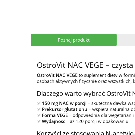
Poznaj produkt
OstroVit NAC VEGE – czysta 
OstroVit NAC VEGE
to suplement diety w formie
osobach aktywnych fizycznie oraz wszystkich, 
Dlaczego warto wybrać OstroVit
✅
150 mg NAC w porcji
– skuteczna dawka wsp
✅
Prekursor glutationu
– wspiera naturalną o
✅
Forma VEGE
– odpowiednia dla wegetarian 
✅
Wydajność
– aż 120 porcji w opakowaniu
Korzyści ze stosowania N-acetylo-