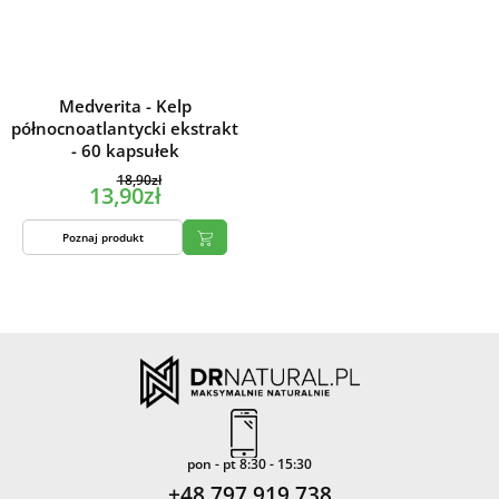
Medverita - Kelp
północnoatlantycki ekstrakt
- 60 kapsułek
18,90zł
13,90zł
Poznaj produkt
pon - pt 8:30 - 15:30
+48 797 919 738