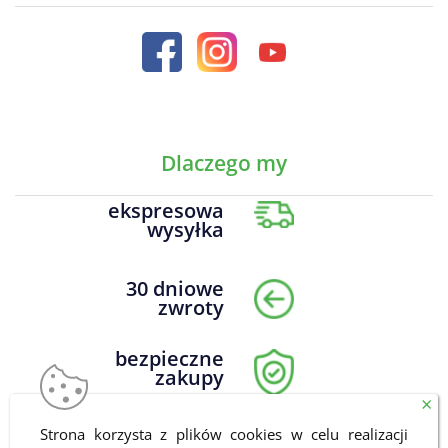
Dlaczego my
ekspresowa
wysyłka
30 dniowe
zwroty
bezpieczne
zakupy
×
Strona korzysta z plików cookies w celu realizacji
DrNatural.pl Wszelkie prawa zastrzeżone © 2026