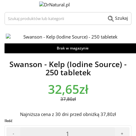
Szukaj produktów lub kategorii
Szukaj
Brak w magazynie
Zdjęcie / wizualizacja produktu może odbiegać od aktualnego wyglądu.
Swanson - Kelp (Iodine Source) -
250 tabletek
32,65zł
37,80zł
Najniższa cena z 30 dni przed obniżką 37,80zł
Ilość
-
+