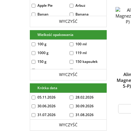
Apple Pie
Arbuz
Banan
Banana
WYCZYŚĆ
banana 454g
bezsmakowe
biała czekolada
black biscuit
Wielkość opakowania
Black Currant
Black currant -
100 g
100 ml
400g
1000 g
119 ml
Blueberry
Blueberry - lime
150 g
150 kapsułek
Brzoskwinia
Bubble Gum
250 g
250 ml
Burbon Vanilla
burbon-vanilla
Ali
WYCZYŚĆ
454g
30 kapsułek
300 g
Magnez
5-P
Caffee Latte
Caramel
30g
Krótka data
36 kapsułek
Hazelnut ice
400 g
50 g
05.11.2026
28.02.2026
cream
500 g
500 ml
30.06.2026
30.09.2026
Caramel Ice
Carmel-
Cream
Cappucino
60 tabletek
700 g
31.07.2026
31.08.2026
carmel-capucino
Cherry
900 ml
237 ml
WYCZYŚĆ
454g