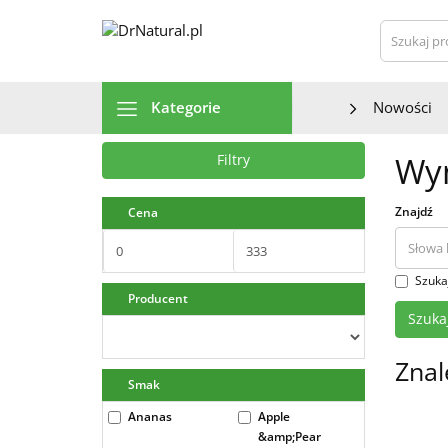
Szu
Kategorie
Nowości
Wyn
Filtry
Znajdź
Cena
Szuka
Producent
Znal
Smak
Ananas
Apple
&amp;Pear