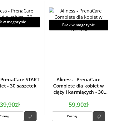
k w magazynie
Brak w magazynie
- PrenaCare START
Aliness - PrenaCare
iet - 30 saszetek
Complete dla kobiet w
ciąży i karmiących - 30
saszetek
39,90zł
59,90zł
Poznaj
Poznaj