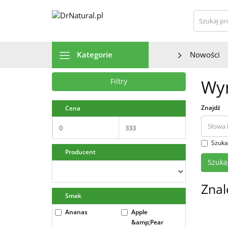
Szu
Kategorie
Nowości
Wyn
Filtry
Znajdź
Cena
Szuka
Producent
Znal
Smak
Ananas
Apple
&amp;Pear