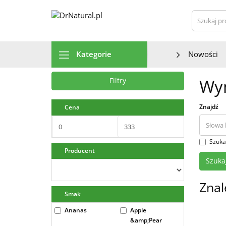
Szu
Kategorie
Nowości
Wyn
Filtry
Znajdź
Cena
Szuka
Producent
Znal
Smak
Ananas
Apple
&amp;Pear