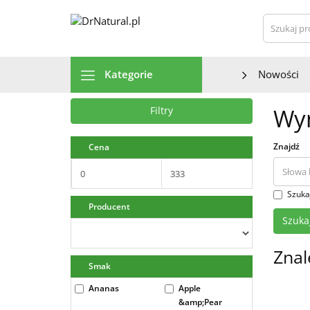
Szu
Kategorie
Nowości
Wyn
Filtry
Znajdź
Cena
Szuka
Producent
Znal
Smak
Ananas
Apple
&amp;Pear