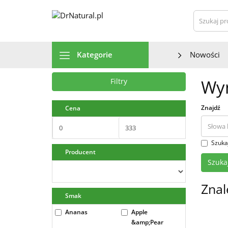
Szu
Kategorie
Nowości
Wyn
Filtry
Znajdź
Cena
Szuka
Producent
Znal
Smak
Ananas
Apple
&amp;Pear