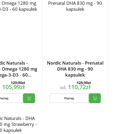
ic Naturals -
Nordic Naturals - Prenatal
e Omega 1280 mg
DHA 830 mg - 90
ga-3-D3 - 60
kapsułek
kapsułek
129,90zł
125,90zł
105,99zł
110,72zł
:
od:
Poznaj
Poznaj