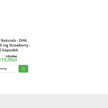
 Naturals - DHA
0 mg Strawberry -
0 kapsułek
129,00zł
119,99zł
Poznaj