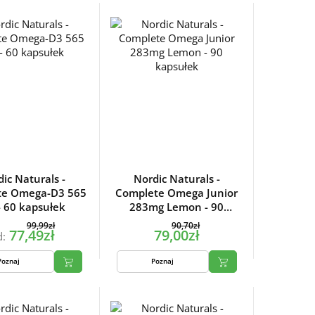
ic Naturals -
Nordic Naturals -
te Omega-D3 565
Complete Omega Junior
- 60 kapsułek
283mg Lemon - 90
kapsułek
99,99zł
90,70zł
77,49zł
79,00zł
d:
Poznaj
Poznaj