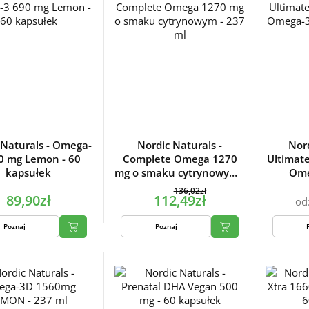
 Naturals - Omega-
Nordic Naturals -
Nord
0 mg Lemon - 60
Complete Omega 1270
Ultimat
kapsułek
mg o smaku cytrynowym -
Ome
237 ml
136,02zł
89,90zł
112,49zł
od
Poznaj
Poznaj