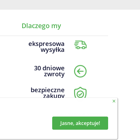
Dlaczego my
ekspresowa
wysyłka
30 dniowe
zwroty
bezpieczne
zakupy
×
Zakupy
www.redicon.pl
Jasne, akceptuje!