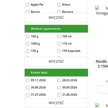
Apple Pie
Arbuz
Banan
Banana
WYCZYŚĆ
banana 454g
bezsmakowe
biała czekolada
black biscuit
Wielkość opakowania
Black Currant
Black currant -
100 g
100 ml
400g
1000 g
119 ml
Blueberry
Blueberry - lime
150 g
150 kapsułek
Brzoskwinia
Bubble Gum
250 g
250 ml
Burbon Vanilla
burbon-vanilla
Nordic
WYCZYŚĆ
454g
30 kapsułek
300 g
3 156
Caffee Latte
Caramel
30g
Krótka data
36 kapsułek
Hazelnut ice
400 g
50 g
05.11.2026
28.02.2026
o
cream
500 g
500 ml
30.06.2026
30.09.2026
Caramel Ice
Carmel-
Cream
Cappucino
60 tabletek
700 g
31.07.2026
31.08.2026
carmel-capucino
Cherry
900 ml
237 ml
WYCZYŚĆ
454g