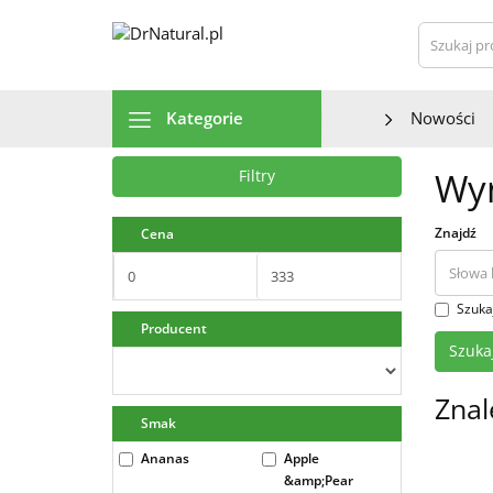
Szu
Kategorie
Nowości
Wyn
Filtry
Znajdź
Cena
Szuka
Producent
Znal
Smak
Ananas
Apple
&amp;Pear