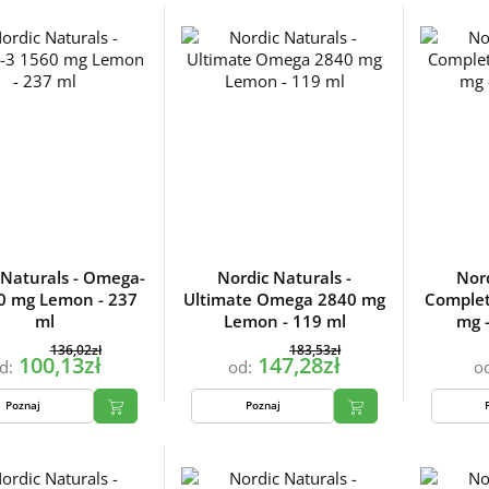
 Naturals - Omega-
Nordic Naturals -
Nord
0 mg Lemon - 237
Ultimate Omega 2840 mg
Comple
ml
Lemon - 119 ml
mg 
136,02zł
183,53zł
100,13zł
147,28zł
d:
od:
o
Poznaj
Poznaj