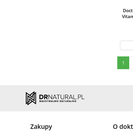
Vanilla Ice
Cream
Doct
Vita
Vanilla Ice
Vanilla-wafers
Cream
Wafle
śmietankowe
Wanilia
Wanilia - 2270 g
Wanilia-
White Chocolate
cynamon
white chocolate
1
raspberry
White
Wild berry
Chocolate-
Wiśnia
Pineapple
Zielone jabłko
Żurawina
Zakupy
O dokt