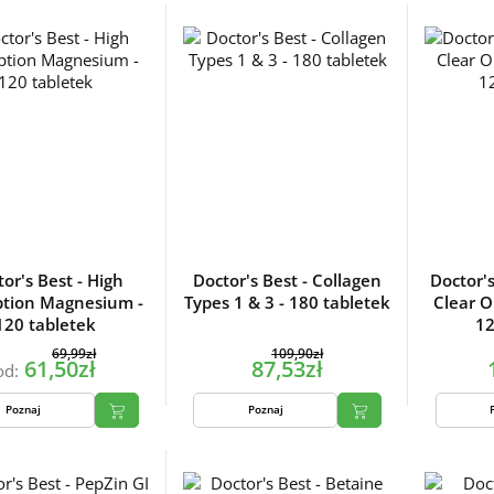
or's Best - High
Doctor's Best - Collagen
Doctor's
ption Magnesium -
Types 1 & 3 - 180 tabletek
Clear O
120 tabletek
12
69,99zł
109,90zł
61,50zł
87,53zł
od:
Poznaj
Poznaj