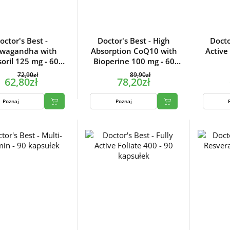
octor's Best -
Doctor's Best - High
Docto
wagandha with
Absorption CoQ10 with
Active
oril 125 mg - 60
Bioperine 100 mg - 60
kapsułek
kapsułek
72,90zł
89,90zł
62,80zł
78,20zł
Poznaj
Poznaj