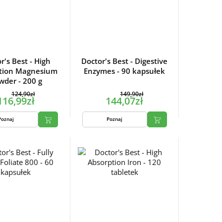
r's Best - High
Doctor's Best - Digestive
tion Magnesium
Enzymes - 90 kapsułek
wder - 200 g
124,90zł
149,90zł
116,99zł
144,07zł
Poznaj
Poznaj