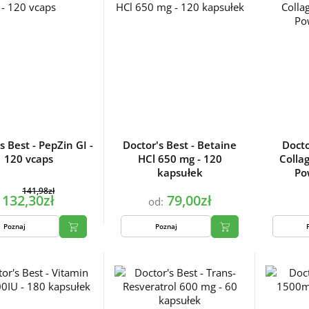
s Best - PepZin GI -
Doctor's Best - Betaine
Docto
120 vcaps
HCl 650 mg - 120
Colla
kapsułek
Po
141,98zł
132,30zł
79,00zł
od:
Poznaj
Poznaj