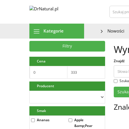
Szu
Kategorie
Nowości
Wyn
Filtry
Znajdź
Cena
Szuka
Producent
Znal
Smak
Ananas
Apple
&amp;Pear