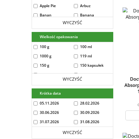
Apple Pie
Arbuz
Banan
Banana
WYCZYŚĆ
banana 454g
bezsmakowe
biała czekolada
black biscuit
Wielkość opakowania
Black Currant
Black currant -
100 g
100 ml
400g
1000 g
119 ml
Blueberry
Blueberry - lime
150 g
150 kapsułek
Brzoskwinia
Bubble Gum
250 g
250 ml
Burbon Vanilla
burbon-vanilla
Doct
WYCZYŚĆ
454g
30 kapsułek
300 g
Absor
Caffee Latte
Caramel
30g
Krótka data
36 kapsułek
Hazelnut ice
400 g
50 g
05.11.2026
28.02.2026
cream
500 g
500 ml
30.06.2026
30.09.2026
Caramel Ice
Carmel-
Cream
Cappucino
60 tabletek
700 g
31.07.2026
31.08.2026
carmel-capucino
Cherry
900 ml
237 ml
WYCZYŚĆ
454g