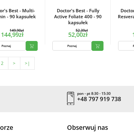
or's Best - Multi-
Doctor's Best - Fully
Doctor
min - 90 kapsułek
Active Foliate 400 - 90
Resvera
kapsułek
149,90zł
52,39zł
144,99zł
52,00zł
Poznaj
Poznaj
2
>
>|
pon - pt 8:30 - 15:30
+48 797 919 738
orze
Obserwuj nas