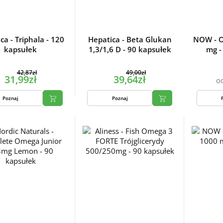
ca - Triphala - 120
Hepatica - Beta Glukan
NOW - O
kapsułek
1,3/1,6 D - 90 kapsułek
mg -
42,87zł
49,00zł
31,99zł
39,64zł
o
Poznaj
Poznaj