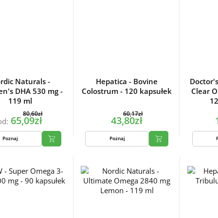
rdic Naturals -
Hepatica - Bovine
Doctor's
en's DHA 530 mg -
Colostrum - 120 kapsułek
Clear O
119 ml
12
80,60zł
60,17zł
65,09zł
43,80zł
od:
Poznaj
Poznaj