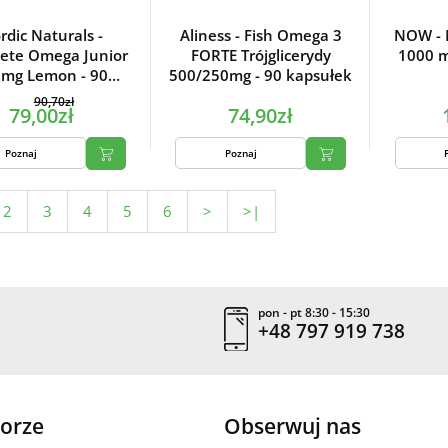
rdic Naturals -
Aliness - Fish Omega 3
NOW - N
ete Omega Junior
FORTE Trójglicerydy
1000 m
mg Lemon - 90
500/250mg - 90 kapsułek
kapsułek
90,70zł
79,00zł
74,90zł
Poznaj
Poznaj
2
3
4
5
6
>
>|
pon - pt 8:30 - 15:30
+48 797 919 738
orze
Obserwuj nas