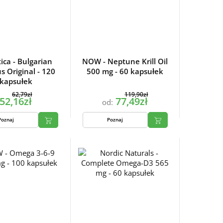
ica - Bulgarian
NOW - Neptune Krill Oil
us Original - 120
500 mg - 60 kapsułek
kapsułek
62,79zł
119,90zł
52,16zł
77,49zł
od:
Poznaj
Poznaj