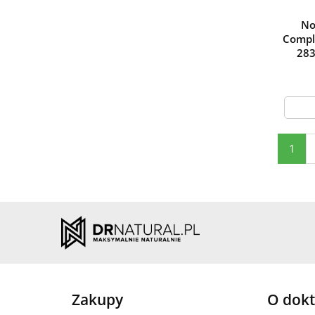
Vanilla Ice
Cream
No
Compl
Vanilla Ice
Vanilla-wafers
283
Cream
Wafle
śmietankowe
Wanilia
Wanilia - 2270 g
Wanilia-
White Chocolate
cynamon
white chocolate
1
raspberry
White
Wild berry
Chocolate-
Wiśnia
Pineapple
Zielone jabłko
Żurawina
Zakupy
O dokt