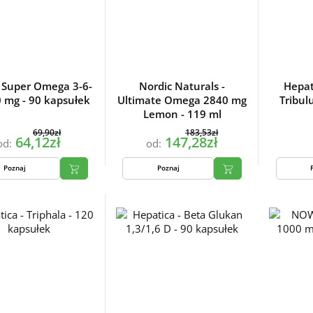
 Super Omega 3-6-
Nordic Naturals -
Hepat
 mg - 90 kapsułek
Ultimate Omega 2840 mg
Tribul
Lemon - 119 ml
69,90zł
183,53zł
64,12zł
147,28zł
od:
od:
Poznaj
Poznaj