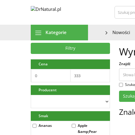
Szu
Kategorie
Nowości
Wyn
Filtry
Znajdź
Cena
Szuka
Producent
Znal
Smak
Ananas
Apple
&amp;Pear