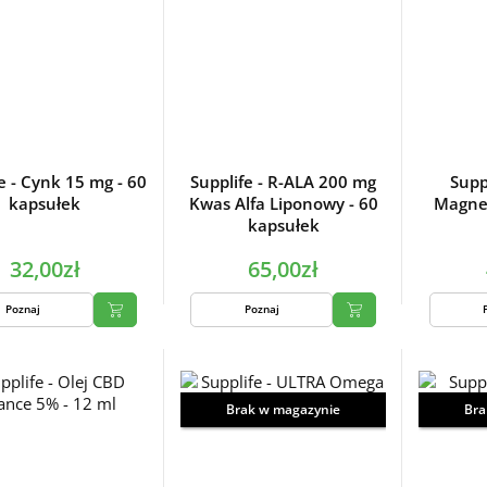
e - Cynk 15 mg - 60
Supplife - R-ALA 200 mg
Supp
kapsułek
Kwas Alfa Liponowy - 60
Magnez
kapsułek
32,00zł
65,00zł
Poznaj
Poznaj
Brak w magazynie
Bra