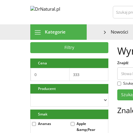
Szu
Kategorie
Nowości
Wyn
Filtry
Znajdź
Cena
Szuka
Producent
Znal
Smak
Ananas
Apple
&amp;Pear