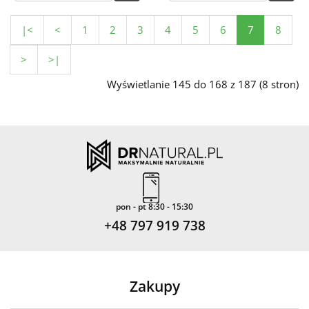
|<
<
1
2
3
4
5
6
7
8
>
>|
Wyświetlanie 145 do 168 z 187 (8 stron)
pon - pt 8:30 - 15:30
+48 797 919 738
Zakupy