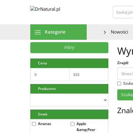
Szu
Kategorie
Nowości
Wyn
Filtry
Znajdź
Cena
Szuka
Producent
Znal
Smak
Ananas
Apple
&amp;Pear