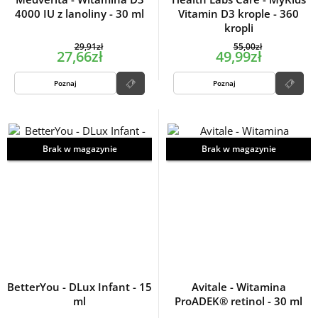
4000 IU z lanoliny - 30 ml
Vitamin D3 krople - 360
kropli
29,91zł
55,00zł
27,66zł
49,99zł
Poznaj
Poznaj
Brak w magazynie
Brak w magazynie
BetterYou - DLux Infant - 15
Avitale - Witamina
ml
ProADEK® retinol - 30 ml