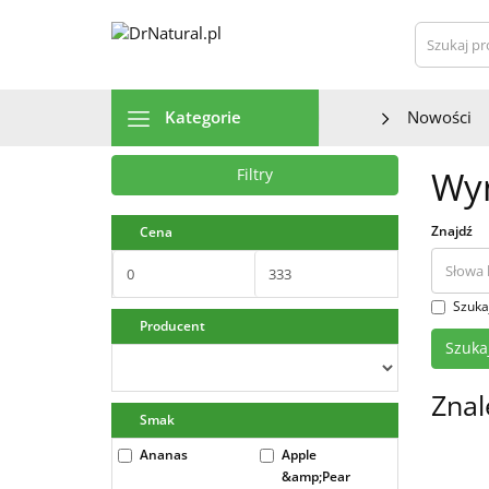
Szu
Kategorie
Nowości
Wyn
Filtry
Znajdź
Cena
Szuka
Producent
Znal
Smak
Ananas
Apple
&amp;Pear