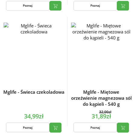
Poznaj
Poznaj
Mglife - Świeca czekoladowa
Mglife - Miętowe
orzeźwienie magnezowa sól
do kąpieli - 540 g
32,00zł
34,99zł
31,89zł
Poznaj
Poznaj