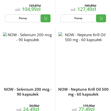
123,87zł
169,89zł
104,99zł
127,49zł
od:
od:
Poznaj
Poznaj
NOW - Selenium 200 mcg -
NOW - Neptune Krill Oil 500
90 kapsułek
mg - 60 kapsułek
34,90zł
119,90zł
24,49zł
77,49zł
od:
od: