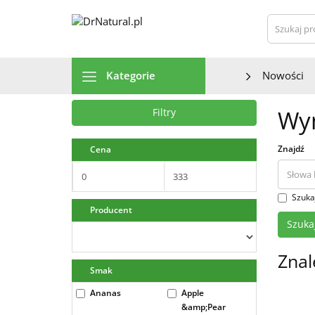
Szu
Kategorie
Nowości
Wyn
Filtry
Znajdź
Cena
Szuka
Producent
Znal
Smak
Ananas
Apple
&amp;Pear