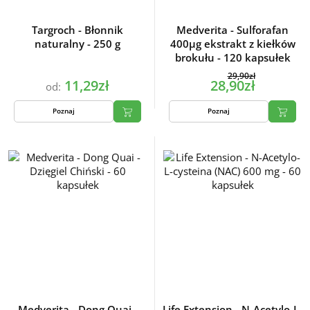
Targroch - Błonnik
Medverita - Sulforafan
naturalny - 250 g
400µg ekstrakt z kiełków
brokułu - 120 kapsułek
29,90zł
11,29zł
28,90zł
od:
Poznaj
Poznaj
Medverita - Dong Quai -
Life Extension - N-Acetylo-L-