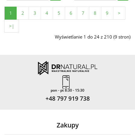
1
2
3
4
5
6
7
8
9
>
>|
Wyświetlanie 1 do 24 z 210 (9 stron)
pon - pt 8:30 - 15:30
+48 797 919 738
Zakupy