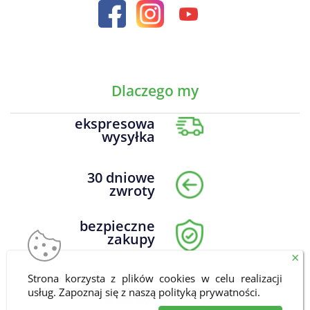
Dlaczego my
ekspresowa
wysyłka
30 dniowe
zwroty
bezpieczne
zakupy
×
Strona korzysta z plików cookies w celu realizacji
DrNatural.pl Wszelkie prawa zastrzeżone © 2026
usług. Zapoznaj się z naszą
polityką prywatności
.
Zakupy
www.redicon.pl