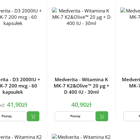
ita - D3 2000IU +
Medverita - Witamina K
Medveri
K-7 200 mcg - 60
MK-7 K2&Olive™ 20 µg +
MK-7
kapsułek
D 400 IU - 30ml
41,90zł
40,90zł
od:
Poznaj
Poznaj