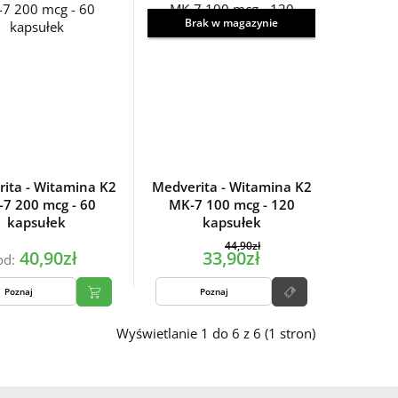
Brak w magazynie
ita - Witamina K2
Medverita - Witamina K2
7 200 mcg - 60
MK-7 100 mcg - 120
kapsułek
kapsułek
44,90zł
40,90zł
33,90zł
od:
Poznaj
Poznaj
Wyświetlanie 1 do 6 z 6 (1 stron)