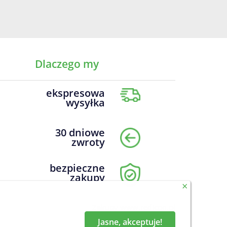
Dlaczego my
ekspresowa
wysyłka
30 dniowe
zwroty
bezpieczne
zakupy
×
Zakupy
www.redicon.pl
Jasne, akceptuje!