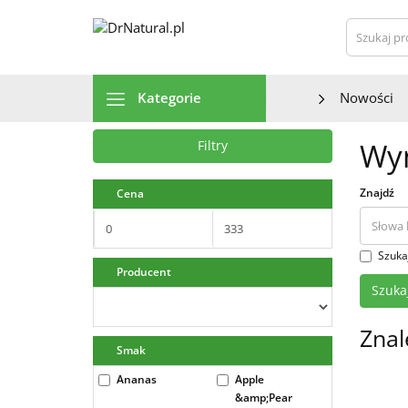
Szu
Kategorie
Nowości
Wyn
Filtry
Znajdź
Cena
Szuka
Producent
Znal
Smak
Ananas
Apple
&amp;Pear