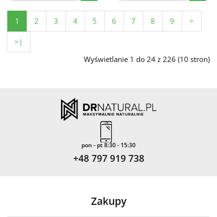
1
2
3
4
5
6
7
8
9
>
>|
Wyświetlanie 1 do 24 z 226 (10 stron)
pon - pt 8:30 - 15:30
+48 797 919 738
Zakupy