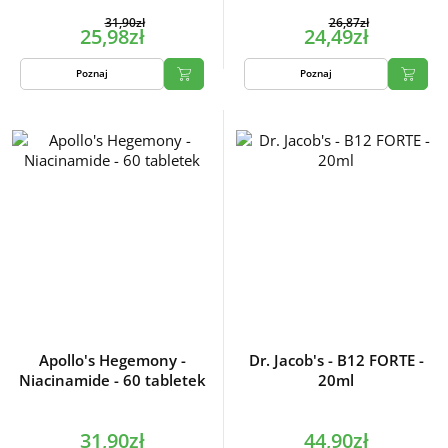
31,90zł
26,87zł
25,98zł
24,49zł
Poznaj
Poznaj
Apollo's Hegemony -
Dr. Jacob's - B12 FORTE -
Niacinamide - 60 tabletek
20ml
31,90zł
44,90zł