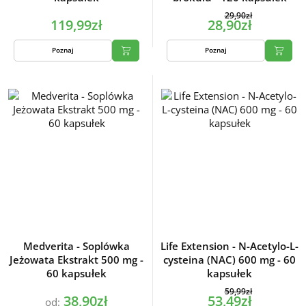
29,90zł
119,99zł
28,90zł
Poznaj
Poznaj
Medverita - Soplówka
Life Extension - N-Acetylo-L-
Jeżowata Ekstrakt 500 mg -
cysteina (NAC) 600 mg - 60
60 kapsułek
kapsułek
59,99zł
38,90zł
53,49zł
od: