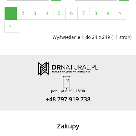
1
2
3
4
5
6
7
8
9
>
>|
Wyświetlanie 1 do 24 z 249 (11 stron)
pon - pt 8:30 - 15:30
+48 797 919 738
Zakupy