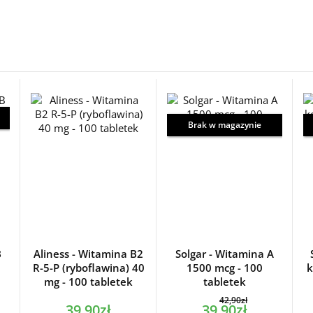
Brak w magazynie
B
Aliness - Witamina B2
Solgar - Witamina A
R-5-P (ryboflawina) 40
1500 mcg - 100
k
mg - 100 tabletek
tabletek
42,90zł
39,90zł
39,90zł