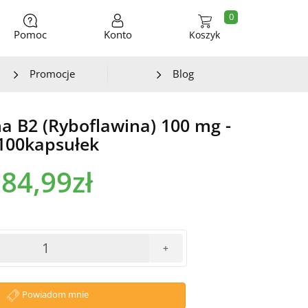
0
Pomoc
Konto
Koszyk
Promocje
Blog
na B2 (Ryboflawina) 100 mg -
100kapsułek
84,99zł
+
Powiadom mnie