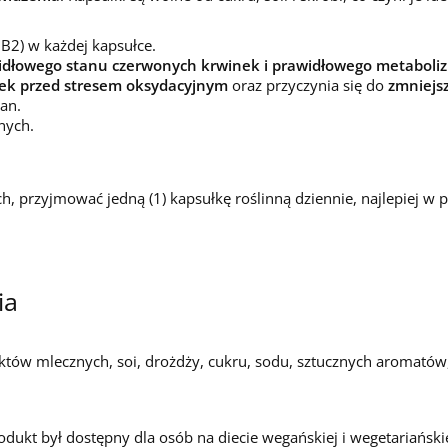
B2) w każdej kapsułce.
idłowego stanu czerwonych krwinek i prawidłowego metaboli
ek przed stresem oksydacyjnym
oraz przyczynia się do
zmniejsz
an.
nych.
h, przyjmować jedną (1) kapsułkę roślinną dziennie, najlepiej w 
ia
uktów mlecznych, soi, drożdży, cukru, sodu, sztucznych aromatów
odukt był dostępny dla osób na diecie wegańskiej i wegetariańskie