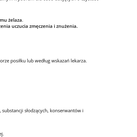
zmu żelaza
.
enia uczucia zmęczenia i znużenia.
porze posiłku lub według wskazań lekarza.
, substancji słodzących, konserwantów i
j.