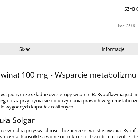
SZYBK
Kod: 3566
Skład
Informacje
awina) 100 mg - Wsparcie metabolizmu
 jest jednym ze składników z grupy witamin B. Ryboflawina jest
wego
oraz przyczynia się do utrzymania prawidłowego
metaboliz
ie wygodnych kapsułek roślinnych.
uła Solgar
 maksymalną przyswajalność i bezpieczeństwo stosowania. Rybo
widzenia
. Kapsułki są wolne od cukru, soli i skrobi, co czyni je