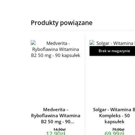
Produkty powiązane
Brak w magazynie
Medverita -
Solgar - Witamina 
Ryboflawina Witamina
Kompleks - 50
B2 50 mg - 90
kapsułek
kapsułek
14,50zł
79,00zł
12,90zł
69,99zł