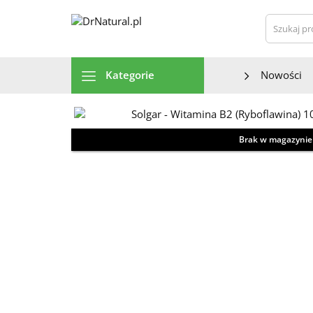
Szu
Kategorie
Nowości
Brak w magazynie
Zdjęcie / wizualizacja produktu może odbiegać od