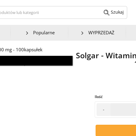
kaj produktów lub kategorii
Szukaj
Popularne
WYPRZEDAŻ
Solgar - Witami
 aktualnego wyglądu.
Ilość
-