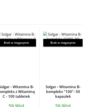
Brak w magazynie
Brak w magazynie
Solgar - Witamina B-
Solgar - Witamina B-
ompleks z Witaminą
kompleks "100"- 50
C - 100 tabletek
kapsułek
59,90zł
59,90zł