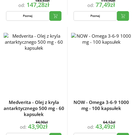
183,53zł
119,90zł
147,28zł
77,49zł
od:
od:
Poznaj
Poznaj
Medverita - Olej z kryla
NOW - Omega 3-6-9 1000
antarktycznego 500 mg - 60
mg - 100 kapsułek
kapsułek
44,90zł
64,12zł
43,90zł
43,49zł
od:
od: