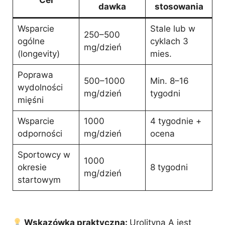
Cel
dawka
stosowania
Wsparcie
Stale lub w
250–500
ogólne
cyklach 3
mg/dzień
(longevity)
mies.
Poprawa
500–1000
Min. 8–16
wydolności
mg/dzień
tygodni
mięśni
Wsparcie
1000
4 tygodnie +
odporności
mg/dzień
ocena
Sportowcy w
1000
okresie
8 tygodni
mg/dzień
startowym
Wskazówka praktyczna:
Urolityna A jest