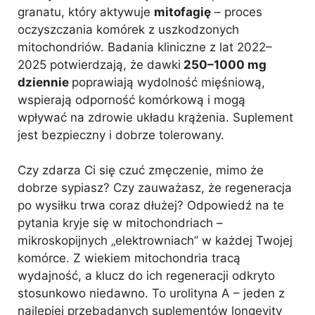
granatu, który aktywuje
mitofagię
– proces
oczyszczania komórek z uszkodzonych
mitochondriów. Badania kliniczne z lat 2022–
2025 potwierdzają, że dawki
250–1000 mg
dziennie
poprawiają wydolność mięśniową,
wspierają odporność komórkową i mogą
wpływać na zdrowie układu krążenia. Suplement
jest bezpieczny i dobrze tolerowany.
Czy zdarza Ci się czuć zmęczenie, mimo że
dobrze sypiasz? Czy zauważasz, że regeneracja
po wysiłku trwa coraz dłużej? Odpowiedź na te
pytania kryje się w mitochondriach –
mikroskopijnych „elektrowniach” w każdej Twojej
komórce. Z wiekiem mitochondria tracą
wydajność, a klucz do ich regeneracji odkryto
stosunkowo niedawno. To urolityna A – jeden z
najlepiej przebadanych suplementów longevity