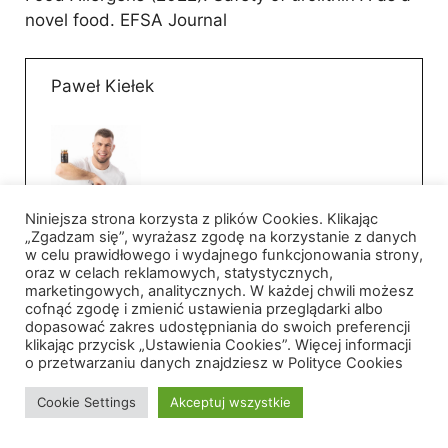
novel food. EFSA Journal
Paweł Kiełek
Niniejsza strona korzysta z plików Cookies. Klikając
„Zgadzam się”, wyrażasz zgodę na korzystanie z danych
Na co dzień spełniam się w moich
w celu prawidłowego i wydajnego funkcjonowania strony,
najważniejszych życiowych rolach: taty i
oraz w celach reklamowych, statystycznych,
marketingowych, analitycznych. W każdej chwili możesz
męża. Poza domem jestem pasjonatem
cofnąć zgodę i zmienić ustawienia przeglądarki albo
zdrowego stylu życia i przedsiębiorcą z
dopasować zakres udostępniania do swoich preferencji
misją. Od lat zgłębiam temat wspierania
klikając przycisk „Ustawienia Cookies”. Więcej informacji
o przetwarzaniu danych znajdziesz w Polityce Cookies
organizmu. Stworzyłem sklep DrNatural.pl
oraz markę Supplife, a także współtworzę
Cookie Settings
Akceptuj wszystkie
MYLABS, aby móc dostarczać to, co w
suplementacji najlepsze. Nie interesuje