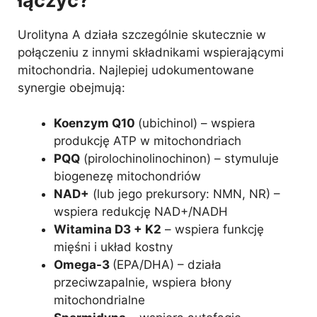
łączyć?
Urolityna A działa szczególnie skutecznie w
połączeniu z innymi składnikami wspierającymi
mitochondria. Najlepiej udokumentowane
synergie obejmują:
Koenzym Q10
(ubichinol) – wspiera
produkcję ATP w mitochondriach
PQQ
(pirolochinolinochinon) – stymuluje
biogenezę mitochondriów
NAD+
(lub jego prekursory: NMN, NR) –
wspiera redukcję NAD+/NADH
Witamina D3 + K2
– wspiera funkcję
mięśni i układ kostny
Omega-3
(EPA/DHA) – działa
przeciwzapalnie, wspiera błony
mitochondrialne