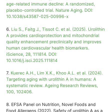
age-related immune decline: A randomized,
placebo-controlled trial. Nature Aging. DOI:
10.1038/s43587-025-00996-x
6.
Liu S., Faitg J., Tissot C. et al. (2025). Urolithin
A provides cardioprotection and mitochondrial
quality enhancement preclinically and improves
human cardiovascular health biomarkers.
iScience, 28, 111814. DOI:
10.1016/j.isci.2025.111814
7.
Kuerec A.H., Lim X.K., Khoo A.L. et al. (2024).
Targeting aging with urolithin A in humans: A
systematic review. Ageing Research Reviews,
100, 102406.
8. EFSA Panel on Nutrition, Novel Foods and
Food Allergens (2022). Safety of urolithin A as a