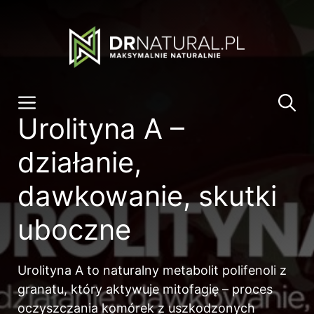
Przeskocz
do
treści
Menu
Urolityna A –
działanie,
dawkowanie, skutki
uboczne
Urolityna A to naturalny metabolit polifenoli z
granatu, który aktywuje mitofagię – proces
oczyszczania komórek z uszkodzonych