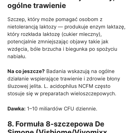
ogólne trawienie
Szczep, który może pomagać osobom z
nietolerancją laktozy — produkuje enzym laktazę,
który rozkłada laktozę (cukier mleczny),
potencjalnie zmniejszając objawy takie jak
wzdęcia, bóle brzucha i biegunka po spożyciu
nabiału.
Na co jeszcze?
Badania wskazują na ogólne
działanie wspierające trawienie i zdrowie błony
śluzowej jelita. L. acidophilus NCFM często
stosuje się w preparatach wieloszczepowych.
Dawka:
1–10 miliardów CFU dziennie.
8. Formuła 8-szczepowa De
Simone (Visbiome/Vivomixx,