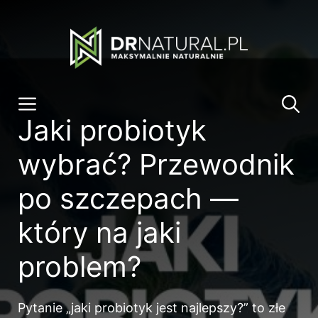
Przeskocz
do
treści
Menu
Jaki probiotyk
wybrać? Przewodnik
po szczepach —
który na jaki
problem?
Pytanie „jaki probiotyk jest najlepszy?” to złe