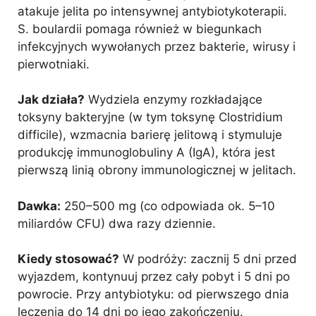
atakuje jelita po intensywnej antybiotykoterapii.
S. boulardii pomaga również w biegunkach
infekcyjnych wywołanych przez bakterie, wirusy i
pierwotniaki.
Jak działa?
Wydziela enzymy rozkładające
toksyny bakteryjne (w tym toksynę Clostridium
difficile), wzmacnia barierę jelitową i stymuluje
produkcję immunoglobuliny A (IgA), która jest
pierwszą linią obrony immunologicznej w jelitach.
Dawka:
250–500 mg (co odpowiada ok. 5–10
miliardów CFU) dwa razy dziennie.
Kiedy stosować?
W podróży: zacznij 5 dni przed
wyjazdem, kontynuuj przez cały pobyt i 5 dni po
powrocie. Przy antybiotyku: od pierwszego dnia
leczenia do 14 dni po jego zakończeniu.