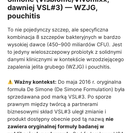
dawniej VSL#3) — WZJG,
pouchitis
To nie pojedynczy szczep, ale specyficzna
kombinacja 8 szczepów bakteryjnych w bardzo
wysokiej dawce (450–900 miliardów CFU). Jest
to jedyny wieloszczepowy probiotyk z solidnymi
danymi klinicznymi w kontekście wrzodziejącego
zapalenia jelita grubego (WZJG) i pouchitis.
Ważny kontekst:
Do maja 2016 r. oryginalna
formuła De Simone (De Simone Formulation) była
sprzedawana pod marką VSL#3. Po sporze
prawnym między twórcą a partnerami
biznesowymi skład VSL#3 uległ zmianie i
produkt dostępny obecnie pod tą nazwą
nie
zawiera oryginalnej formuły badanej w