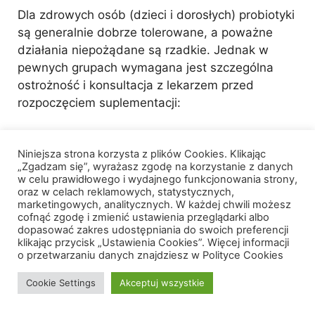
Dla zdrowych osób (dzieci i dorosłych) probiotyki
są generalnie dobrze tolerowane, a poważne
działania niepożądane są rzadkie. Jednak w
pewnych grupach wymagana jest szczególna
ostrożność i konsultacja z lekarzem przed
rozpoczęciem suplementacji:
wcześniaki i noworodki z niską masą
Niniejsza strona korzysta z plików Cookies. Klikając
urodzeniową,
„Zgadzam się”, wyrażasz zgodę na korzystanie z danych
osoby z ciężkimi niedoborami odporności
w celu prawidłowego i wydajnego funkcjonowania strony,
(np. po przeszczepach, w trakcie
oraz w celach reklamowych, statystycznych,
marketingowych, analitycznych. W każdej chwili możesz
chemioterapii),
cofnąć zgodę i zmienić ustawienia przeglądarki albo
pacjenci z centralnymi cewnikami żylnymi,
dopasować zakres udostępniania do swoich preferencji
klikając przycisk „Ustawienia Cookies”. Więcej informacji
osoby z poważnymi chorobami
o przetwarzaniu danych znajdziesz w Polityce Cookies
przewlekłymi przewodu pokarmowego,
kobiety w ciąży i karmiące piersią
Cookie Settings
Akceptuj wszystkie
(większość szczepów jest uznawana za
bezpieczne, ale decyzję warto omówić z