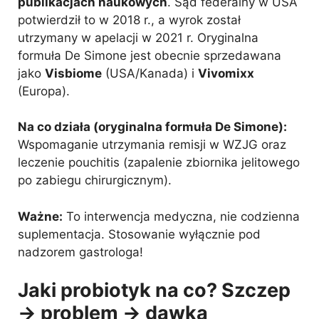
publikacjach naukowych
. Sąd federalny w USA
potwierdził to w 2018 r., a wyrok został
utrzymany w apelacji w 2021 r. Oryginalna
formuła De Simone jest obecnie sprzedawana
jako
Visbiome
(USA/Kanada) i
Vivomixx
(Europa).
Na co działa (oryginalna formuła De Simone):
Wspomaganie utrzymania remisji w WZJG oraz
leczenie pouchitis (zapalenie zbiornika jelitowego
po zabiegu chirurgicznym).
Ważne:
To interwencja medyczna, nie codzienna
suplementacja. Stosowanie wyłącznie pod
nadzorem gastrologa!
Jaki probiotyk na co? Szczep
→ problem → dawka