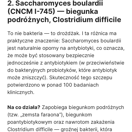
2. Saccharomyces boulardii
(CNCM I-745) — biegunka
podróżnych, Clostridium difficile
To nie bakteria — to drożdżak. I ta różnica ma
praktyczne znaczenie: Saccharomyces boulardii
jest naturalnie oporny na antybiotyki, co oznacza,
że może być stosowany bezpiecznie
jednocześnie z antybiotykiem (w przeciwieństwie
do bakteryjnych probiotyków, które antybiotyk
może zniszczyć). Skuteczność tego szczepu
potwierdzono w ponad 100 badaniach
klinicznych.
Na co działa?
Zapobiega biegunkom podróżnych
(tzw. „zemsta faraona”), biegunkom
poantybiotykowym oraz nawrotom zakażenia
Clostridium difficile — groźnej bakterii, która