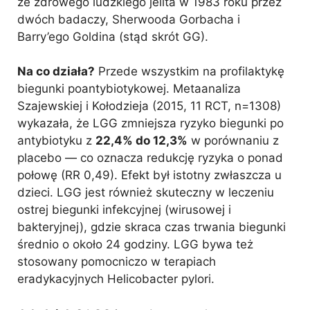
ze zdrowego ludzkiego jelita w 1983 roku przez
dwóch badaczy, Sherwooda Gorbacha i
Barry’ego Goldina (stąd skrót GG).
Na co działa?
Przede wszystkim na profilaktykę
biegunki poantybiotykowej. Metaanaliza
Szajewskiej i Kołodzieja (2015, 11 RCT, n=1308)
wykazała, że LGG zmniejsza ryzyko biegunki po
antybiotyku z
22,4% do 12,3%
w porównaniu z
placebo — co oznacza redukcję ryzyka o ponad
połowę (RR 0,49). Efekt był istotny zwłaszcza u
dzieci. LGG jest również skuteczny w leczeniu
ostrej biegunki infekcyjnej (wirusowej i
bakteryjnej), gdzie skraca czas trwania biegunki
średnio o około 24 godziny. LGG bywa też
stosowany pomocniczo w terapiach
eradykacyjnych Helicobacter pylori.