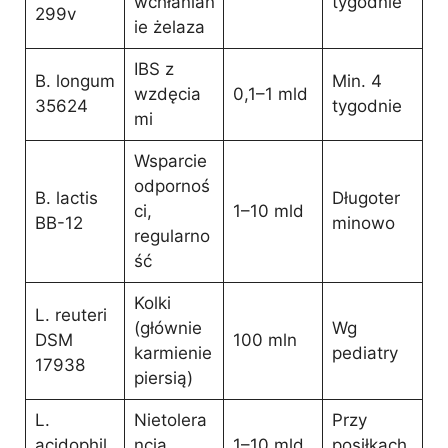
wchłanian
tygodnie
299v
ie żelaza
IBS z
B. longum
Min. 4
wzdęcia
0,1–1 mld
35624
tygodnie
mi
Wsparcie
odpornoś
B. lactis
Długoter
ci,
1–10 mld
BB-12
minowo
regularno
ść
Kolki
L. reuteri
(głównie
Wg
DSM
100 mln
karmienie
pediatry
17938
piersią)
L.
Nietolera
Przy
acidophil
ncja
1–10 mld
posiłkach