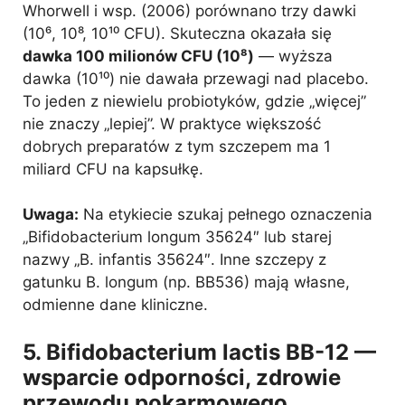
Whorwell i wsp. (2006) porównano trzy dawki
(10⁶, 10⁸, 10¹⁰ CFU). Skuteczna okazała się
dawka 100 milionów CFU (10⁸)
— wyższa
dawka (10¹⁰) nie dawała przewagi nad placebo.
To jeden z niewielu probiotyków, gdzie „więcej”
nie znaczy „lepiej”. W praktyce większość
dobrych preparatów z tym szczepem ma 1
miliard CFU na kapsułkę.
Uwaga:
Na etykiecie szukaj pełnego oznaczenia
„Bifidobacterium longum 35624″ lub starej
nazwy „B. infantis 35624″. Inne szczepy z
gatunku B. longum (np. BB536) mają własne,
odmienne dane kliniczne.
5. Bifidobacterium lactis BB-12 —
wsparcie odporności, zdrowie
przewodu pokarmowego