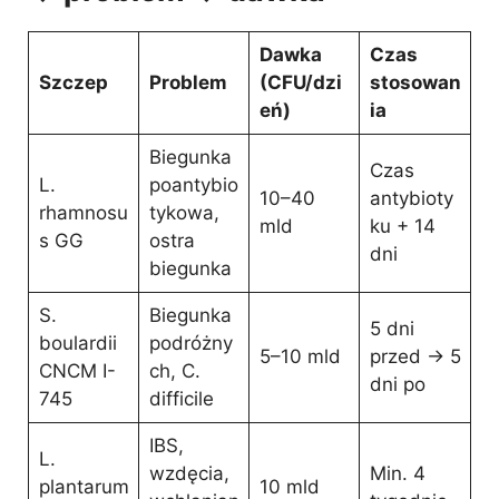
Dawka
Czas
Szczep
Problem
(CFU/dzi
stosowan
eń)
ia
Biegunka
Czas
L.
poantybio
10–40
antybioty
rhamnosu
tykowa,
mld
ku + 14
s GG
ostra
dni
biegunka
S.
Biegunka
5 dni
boulardii
podróżny
5–10 mld
przed → 5
CNCM I-
ch, C.
dni po
745
difficile
IBS,
L.
wzdęcia,
Min. 4
plantarum
10 mld