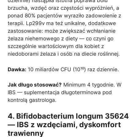
dziennie) nastąpiła istotna poprawa bólu
brzucha, wzdęć oraz częstości wypróżnień, a
ponad 80% pacjentów wyraziło zadowolenie z
terapii. Lp299v ma też unikalne, dodatkowe
zastosowanie: może zwiększać wchłanianie
żelaza niehemowego z diety — co czyni go
szczególnie wartościowym dla kobiet z
niedoborami żelaza i osób na diecie roślinnej.
Dawka:
10 miliardów CFU (10¹⁰) raz dziennie.
Jak długo stosować?
Minimum 4 tygodnie. W
IBS — suplementacja długoterminowa pod
kontrolą gastrologa.
4. Bifidobacterium longum 35624
— IBS z wzdęciami, dyskomfort
trawienny