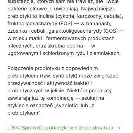
substancje, których sam nie trawisz, ale Twoje
bakterie jelitowe je uwielbiają. Najważniejsze
prebiotyki to inulina (cykoria, karczochy, cebula),
fruktooligosacharydy (FOS) — w bananach,
czosnku i cebuli, galaktooligosacharydy (GOS) —
w mleku matki i fermentowanych produktach
mlecznych, oraz skrobia oporna — w
ugotowanym i schłodzonym ryżu i ziemniakach.
Połączenie probiotyku z odpowiednim
prebiotykiem (tzw. synbiotyk) może zwiększać
przeżywalność i aktywność bakterii
probiotycznych w jelicie. Niektóre preparaty
zawierają już tę kombinację — szukaj na
etykiecie oznaczeń „synbiotic” lub „z
prebiotykiem”.
LINK: Sprawdź probiotyki w sklepie drnatural →