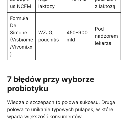
us NCFM
laktozy
z laktozą
Formuła
De
Pod
Simone
WZJG,
450–900
nadzorem
(Visbiome
pouchitis
mld
lekarza
/Vivomixx
)
7 błędów przy wyborze
probiotyku
Wiedza o szczepach to połowa sukcesu. Druga
połowa to unikanie typowych pułapek, w które
wpada większość konsumentów.