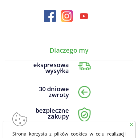
Dlaczego my
ekspresowa
wysyłka
30 dniowe
zwroty
bezpieczne
zakupy
×
Strona korzysta z plików cookies w celu realizacji
DrNatural.pl Wszelkie prawa zastrzeżone © 2026