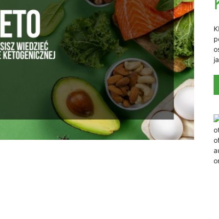
K
p
o
j