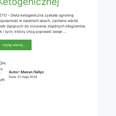
Ketogenicznej
ETO – Dieta ketogeniczna zyskała ogromną
opularność w ostatnich latach, zarówno wśród
sób dążących do zrzucenia zbędnych kilogramów,
ak i tych, którzy chcą poprawić swoje …
czytaj wiecej…
Autor: Михал Лабус
Data:
31 maja 2024