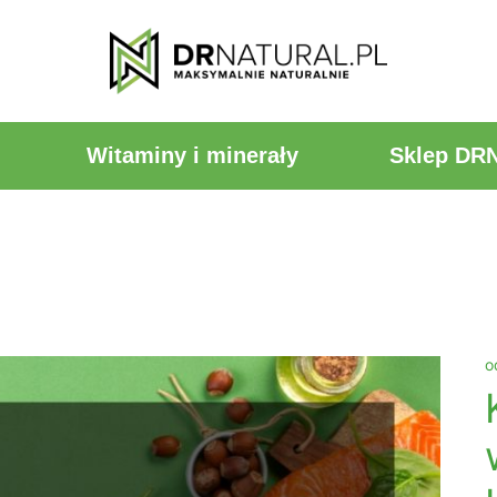
Witaminy i minerały
Sklep DR
o