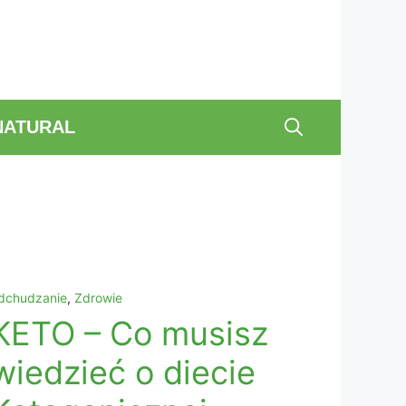
NATURAL
dchudzanie
,
Zdrowie
KETO – Co musisz
wiedzieć o diecie