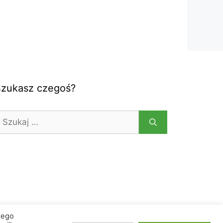
Szukasz czegoś?
zukaj:
wego