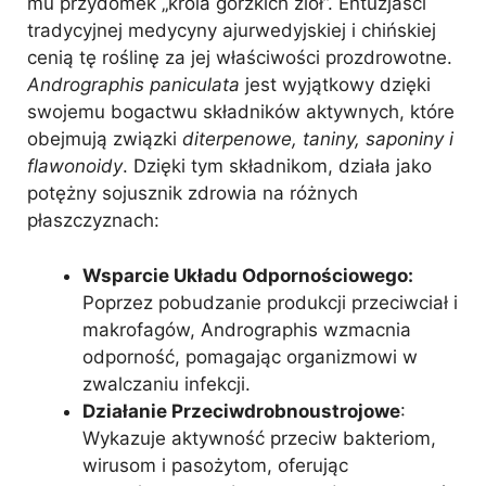
mu przydomek „króla gorzkich ziół”. Entuzjaści
tradycyjnej medycyny ajurwedyjskiej i chińskiej
cenią tę roślinę za jej właściwości prozdrowotne.
Andrographis paniculata
jest wyjątkowy dzięki
swojemu bogactwu składników aktywnych, które
obejmują związki
diterpenowe, taniny, saponiny i
flawonoidy
. Dzięki tym składnikom, działa jako
potężny sojusznik zdrowia na różnych
płaszczyznach:
Wsparcie Układu Odpornościowego:
Poprzez pobudzanie produkcji przeciwciał i
makrofagów, Andrographis wzmacnia
odporność, pomagając organizmowi w
zwalczaniu infekcji.
Działanie Przeciwdrobnoustrojowe
:
Wykazuje aktywność przeciw bakteriom,
wirusom i pasożytom, oferując