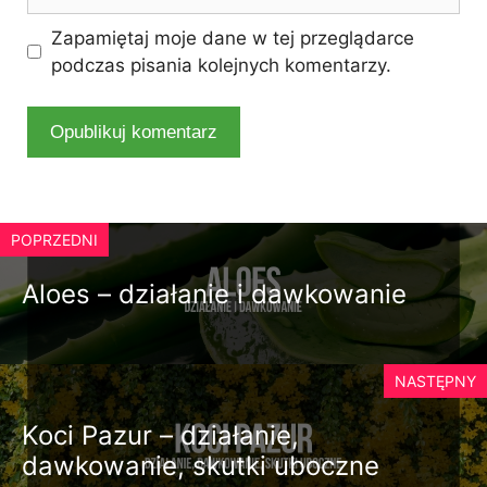
internetowa
Zapamiętaj moje dane w tej przeglądarce
podczas pisania kolejnych komentarzy.
POPRZEDNI
Aloes – działanie i dawkowanie
NASTĘPNY
Koci Pazur – działanie,
dawkowanie, skutki uboczne