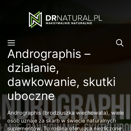
Przeskocz
do
treści
Menu
Andrographis –
działanie,
dawkowanie, skutki
uboczne
Andrographis (brodziuszka wiechowata), wiele
osób uznaje za skarb w świecie naturalnych
suplementów. To roślina oferująca niezliczone