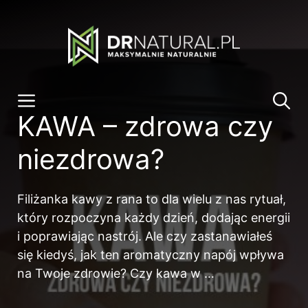
Przeskocz
do
treści
Menu
KAWA – zdrowa czy
niezdrowa?
Filiżanka kawy z rana to dla wielu z nas rytuał,
który rozpoczyna każdy dzień, dodając energii
i poprawiając nastrój. Ale czy zastanawiałeś
się kiedyś, jak ten aromatyczny napój wpływa
na Twoje zdrowie? Czy kawa w …