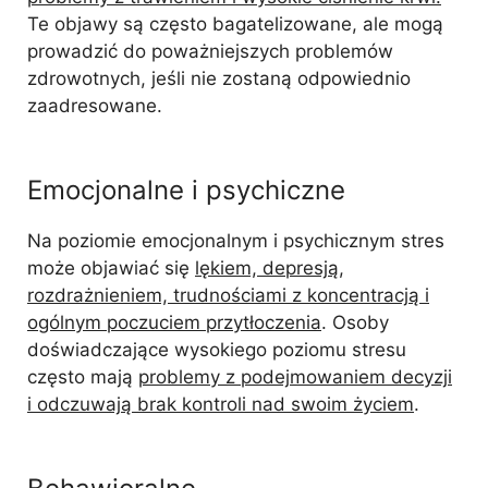
Te objawy są często bagatelizowane, ale mogą
prowadzić do poważniejszych problemów
zdrowotnych, jeśli nie zostaną odpowiednio
zaadresowane.
Emocjonalne i psychiczne
Na poziomie emocjonalnym i psychicznym stres
może objawiać się
lękiem, depresją,
rozdrażnieniem, trudnościami z koncentracją i
ogólnym poczuciem przytłoczenia
. Osoby
doświadczające wysokiego poziomu stresu
często mają
problemy z podejmowaniem decyzji
i odczuwają brak kontroli nad swoim życiem
.