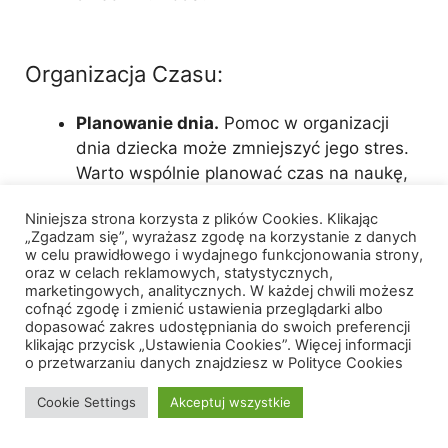
Organizacja Czasu:
Planowanie dnia.
Pomoc w organizacji
dnia dziecka może zmniejszyć jego stres.
Warto wspólnie planować czas na naukę,
zabawę i odpoczynek.
Niniejsza strona korzysta z plików Cookies. Klikając
Unikanie przeciążenia.
Ważne, aby
„Zgadzam się”, wyrażasz zgodę na korzystanie z danych
dziecko nie było przeciążone zbyt wieloma
w celu prawidłowego i wydajnego funkcjonowania strony,
obowiązkami i zajęciami pozalekcyjnymi.
oraz w celach reklamowych, statystycznych,
marketingowych, analitycznych. W każdej chwili możesz
Warto zapewnić mu czas na relaks i
cofnąć zgodę i zmienić ustawienia przeglądarki albo
odpoczynek.
dopasować zakres udostępniania do swoich preferencji
klikając przycisk „Ustawienia Cookies”. Więcej informacji
o przetwarzaniu danych znajdziesz w Polityce Cookies
Ograniczenie Czasu Przed Ekranem:
Cookie Settings
Akceptuj wszystkie