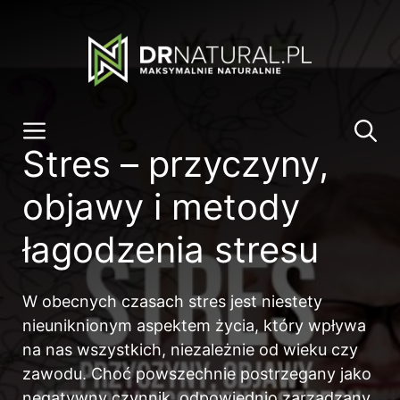
Przeskocz
do
treści
Menu
Stres – przyczyny,
objawy i metody
łagodzenia stresu
W obecnych czasach stres jest niestety
nieuniknionym aspektem życia, który wpływa
na nas wszystkich, niezależnie od wieku czy
zawodu. Choć powszechnie postrzegany jako
negatywny czynnik, odpowiednio zarządzany