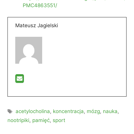
PMC4863551/
Mateusz Jagielski
Tagi
acetylocholina
,
koncentracja
,
mózg
,
nauka
,
nootripiki
,
pamięć
,
sport