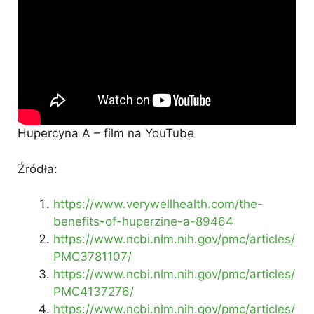
Hupercyna A – film na YouTube
Źródła:
https://www.verywellhealth.com/the-
benefits-of-huperzine-a-89464
https://www.ncbi.nlm.nih.gov/pmc/articles/
PMC3781107/
https://www.ncbi.nlm.nih.gov/pmc/articles/
PMC4137276/
https://www.ncbi.nlm.nih.gov/pmc/articles/