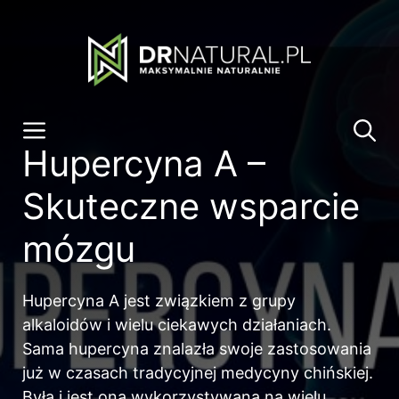
Przeskocz
do
treści
Menu
Hupercyna A –
Skuteczne wsparcie
mózgu
Hupercyna A jest związkiem z grupy
alkaloidów i wielu ciekawych działaniach.
Sama hupercyna znalazła swoje zastosowania
już w czasach tradycyjnej medycyny chińskiej.
Była i jest ona wykorzystywana na wielu