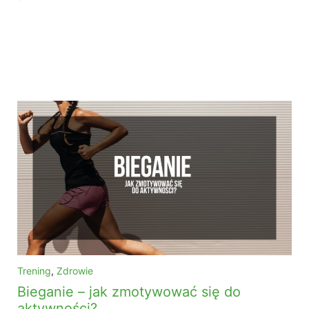
Trening
,
Zdrowie
Bieganie – jak zmotywować się do
aktywności?