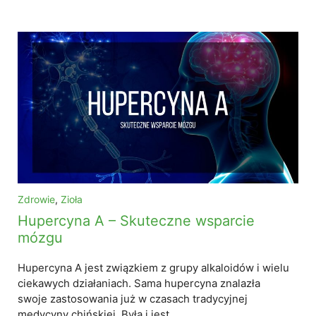
Zdrowie
,
Zioła
Hupercyna A – Skuteczne wsparcie
mózgu
Hupercyna A jest związkiem z grupy alkaloidów i wielu
ciekawych działaniach. Sama hupercyna znalazła
swoje zastosowania już w czasach tradycyjnej
medycyny chińskiej. Była i jest …