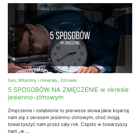
Sen
,
Witaminy i minerały
,
Zdrowie
5 SPOSOBÓW NA ZMĘCZENIE w okresie
jesienno-zimowym
Zmęczenie i osłabienie to pierwsze słowa jakie kojarzą
nam się z okresem jesienno-zimowym, choć mogą
towarzyszyć nam przez cały rok. Często w towarzyszy
nam „w …