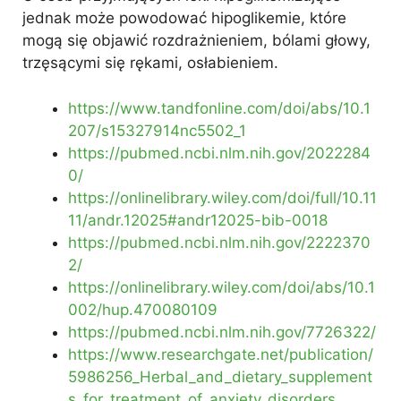
jednak może powodować hipoglikemie, które
mogą się objawić rozdrażnieniem, bólami głowy,
trzęsącymi się rękami, osłabieniem.
https://www.tandfonline.com/doi/abs/10.1
207/s15327914nc5502_1
https://pubmed.ncbi.nlm.nih.gov/2022284
0/
https://onlinelibrary.wiley.com/doi/full/10.11
11/andr.12025#andr12025-bib-0018
https://pubmed.ncbi.nlm.nih.gov/2222370
2/
https://onlinelibrary.wiley.com/doi/abs/10.1
002/hup.470080109
https://pubmed.ncbi.nlm.nih.gov/7726322/
https://www.researchgate.net/publication/
5986256_Herbal_and_dietary_supplement
s_for_treatment_of_anxiety_disorders