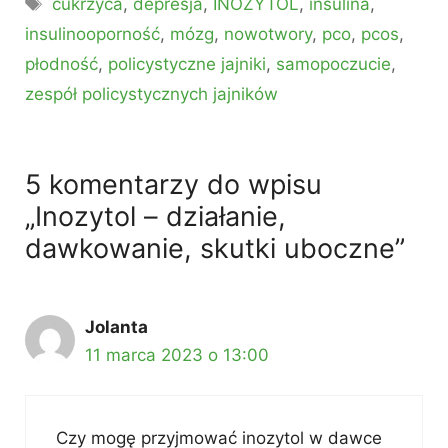
cukrzyca
,
depresja
,
INOZYTOL
,
insulina
,
insulinooporność
,
mózg
,
nowotwory
,
pco
,
pcos
,
płodność
,
policystyczne jajniki
,
samopoczucie
,
zespół policystycznych jajników
5 komentarzy do wpisu
„Inozytol – działanie,
dawkowanie, skutki uboczne”
Jolanta
11 marca 2023 o 13:00
Czy mogę przyjmować inozytol w dawce