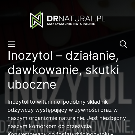
Przeskocz
do
treści
Menu
Inozytol – działanie,
dawkowanie, skutki
uboczne
Inozytol to witamino-podobny składnik
odżywczy występujący w żywności oraz w
naszym organizmie naturalnie. Jest niezbędny
naszym komórkom do przeżycia.
Konwertowany do fosfatydyloinozytolu –