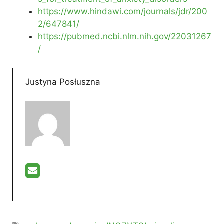
https://www.hindawi.com/journals/jdr/200
2/647841/
https://pubmed.ncbi.nlm.nih.gov/22031267
/
Justyna Posłuszna
Tagi