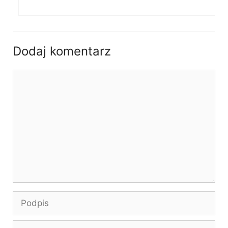
Dodaj komentarz
Komentarz
Podpis
E-