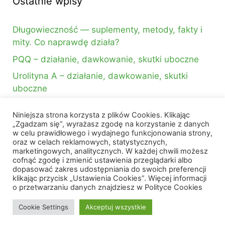
Ostatnie wpisy
Długowieczność — suplementy, metody, fakty i
mity. Co naprawdę działa?
PQQ – działanie, dawkowanie, skutki uboczne
Urolityna A – działanie, dawkowanie, skutki
uboczne
Niniejsza strona korzysta z plików Cookies. Klikając
Szukasz czegoś?
„Zgadzam się”, wyrażasz zgodę na korzystanie z danych
w celu prawidłowego i wydajnego funkcjonowania strony,
oraz w celach reklamowych, statystycznych,
Szukaj:
marketingowych, analitycznych. W każdej chwili możesz
cofnąć zgodę i zmienić ustawienia przeglądarki albo
dopasować zakres udostępniania do swoich preferencji
klikając przycisk „Ustawienia Cookies”. Więcej informacji
o przetwarzaniu danych znajdziesz w Polityce Cookies
Cookie Settings
Akceptuj wszystkie
DrNatural.pl
- wszelkie prawa zastrzeżone © 2026