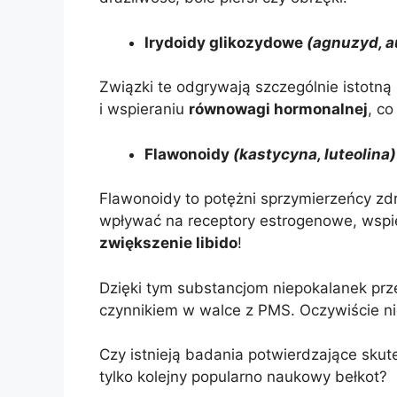
Irydoidy glikozydowe
(agnuzyd, a
Związki te odgrywają szczególnie istotną
i wspieraniu
równowagi hormonalnej
, co
Flawonoidy
(kastycyna, luteolina)
Flawonoidy to potężni sprzymierzeńcy zd
wpływać na receptory estrogenowe, wspi
zwiększenie libido
!
Dzięki tym substancjom niepokalanek prz
czynnikiem w walce z PMS. Oczywiście nie
Czy istnieją badania potwierdzające sku
tylko kolejny popularno naukowy bełkot?