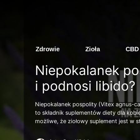
Przeskocz
do
treści
Zdrowie
Zioła
CBD
Niepokalanek po
i podnosi libido?
Niepokalanek pospolity (Vitex agnus-ca
to składnik suplementów diety dla kobi
możliwe, że ziołowy suplement jest w s