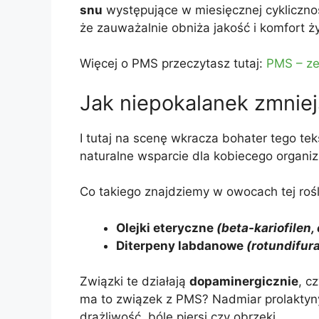
snu
występujące w miesięcznej cykliczno
że zauważalnie obniża jakość i komfort ży
Więcej o PMS przeczytasz tutaj:
PMS – ze
Jak niepokalanek zmnie
I tutaj na scenę wkracza bohater tego tek
naturalne wsparcie dla kobiecego organi
Co takiego znajdziemy w owocach tej rośl
Olejki eteryczne
(beta-kariofilen,
Diterpeny labdanowe
(rotundifur
Związki te działają
dopaminergicznie
, c
ma to związek z PMS? Nadmiar prolaktyny
drażliwość, bóle piersi czy obrzęki.