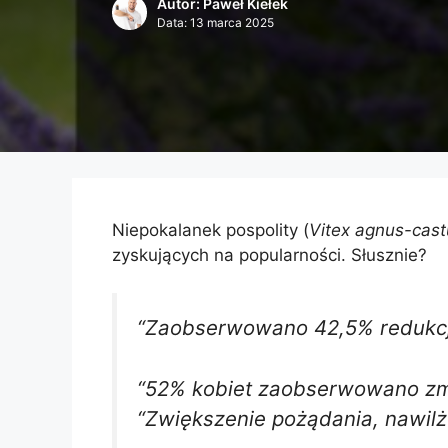
Autor: Paweł Kiełek
Data:
13 marca 2025
Niepokalanek pospolity (
Vitex agnus-cast
zyskujących na popularności. Słusznie?
“Zaobserwowano 42,5% reduk
“52% kobiet zaobserwowano zm
“Zwiększenie pożądania, nawilże