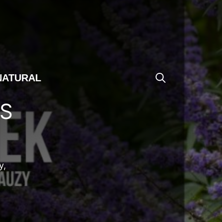
NATURAL
MS
y,