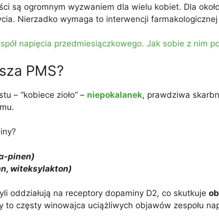
ści są ogromnym wyzwaniem dla wielu kobiet. Dla okoł
cia. Nierzadko wymaga to interwencji farmakologicznej i
spół napięcia przedmiesiączkowego. Jak sobie z nim p
jsza PMS?
stu – “kobiece zioło” –
niepokalanek
, prawdziwa skarbn
zmu.
iny?
 α-pinen)
an, witeksylakton)
zyli oddziałują na receptory dopaminy D2, co skutkuje
ob
 to częsty winowajca uciążliwych objawów zespołu nap