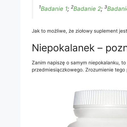
1
2
3
Badanie 1
;
Badanie 2
;
Badani
Jak to możliwe, że ziołowy suplement jest
Niepokalanek – pozna
Zanim napiszę o samym niepokalanku, to n
przedmiesiączkowego. Zrozumienie tego p