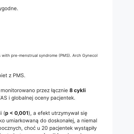
rygodne.
ents with pre-menstrual syndrome (PMS). Arch Gynecol
biet z PMS.
n monitorowano przez łącznie
8 cykli
AS i globalnej oceny pacjentek.
i (
p < 0,001
), a efekt utrzymywał się
ko umiarkowaną do doskonałej, a niemal
ocznych, choć u 20 pacjentek wystąpiły