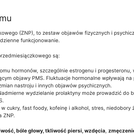
emu
kowego (ZNP), to zestaw objawów fizycznych i psychiczn
odzienne funkcjonowanie.
przedmiesiączkowego są:
omu hormonów, szczególnie estrogenu i progesteronu, w
cym objawy PMS. Fluktuacje hormonalne wpływają na 
zmian nastroju i innych objawów psychicznych.
Nadmierne wydzielanie prolaktyny może prowadzić do bl
S.
 w cukry, fast foody, kofeinę i alkohol, stres, niedobo
a ZNP.
wość, bóle głowy, tkliwość piersi, wzdęcia
,
zmęczenie