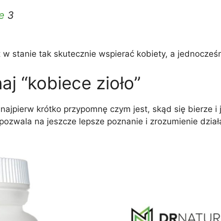
e
3
 w stanie tak skutecznie wspierać kobiety, a jednocześ
j “kobiece zioło”
ajpierw krótko przypomnę czym jest, skąd się bierze i j
ozwala na jeszcze lepsze poznanie i zrozumienie dział