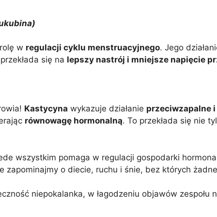
ukubina)
 rolę w
regulacji cyklu menstruacyjnego
. Jego działan
 przekłada się na
lepszy nastrój i mniejsze napięcie 
rowia!
Kastycyna
wykazuje działanie
przeciwzapalne i
erając
równowagę hormonalną
. To przekłada się nie t
ede wszystkim pomaga w regulacji gospodarki hormonal
 zapominajmy o diecie, ruchu i śnie, bez których żadn
teczność niepokalanka, w łagodzeniu objawów zespołu 