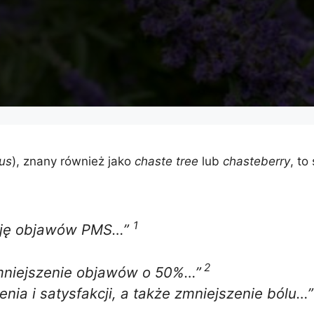
us
), znany również jako
chaste tree
lub
chasteberry
, to
1
cję objawów PMS…”
2
niejszenie objawów o 50%…”
nia i satysfakcji, a także zmniejszenie bólu…