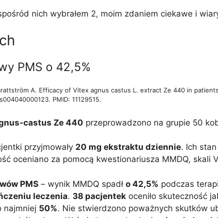
a spośród nich wybrałem 2, moim zdaniem ciekawe i wia
ach
awy PMS o 42,5%
Brattström A. Efficacy of Vitex agnus castus L. extract Ze 440 in pati
7/s004040000123. PMID: 11129515.
agnus-castus Ze 440
przeprowadzono na grupie 50 ko
jentki przyjmowały
20 mg ekstraktu dziennie
. Ich sta
ność oceniano za pomocą kwestionariusza MMDQ, skali V
jawów PMS
– wynik MMDQ spadł
o 42,5%
podczas terapi
ńczeniu leczenia
.
38 pacjentek
oceniło skuteczność ja
o najmniej
50%
. Nie stwierdzono poważnych skutków ub