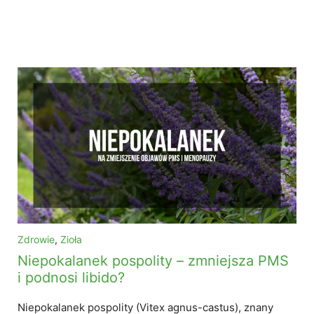
Zdrowie
,
Zioła
Niepokalanek pospolity – zmniejsza PMS
i podnosi libido?
Niepokalanek pospolity (Vitex agnus-castus), znany