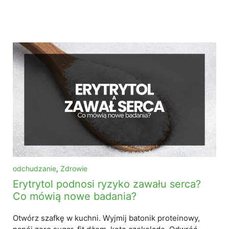
odchudzanie
,
Zdrowie
Erytrytol podnosi ryzyko zawału serca?
Co mówią nowe badania?
Otwórz szafkę w kuchni. Wyjmij batonik proteinowy,