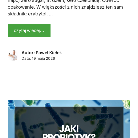
napój zero sugar, fit dżem, keto czekoladę. Odwróć
opakowanie. W większości z nich znajdziesz ten sam
składnik: erytrytol. …
czytaj wiecej…
Autor: Paweł Kiełek
Data:
19 maja 2026