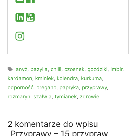
Tagi
anyż
,
bazylia
,
chilli
,
czosnek
,
goździki
,
imbir
,
kardamon
,
kminiek
,
kolendra
,
kurkuma
,
odporność
,
oregano
,
papryka
,
przyprawy
,
rozmaryn
,
szałwia
,
tymianek
,
zdrowie
2 komentarze do wpisu
„Przyprawy – 15 przypraw,