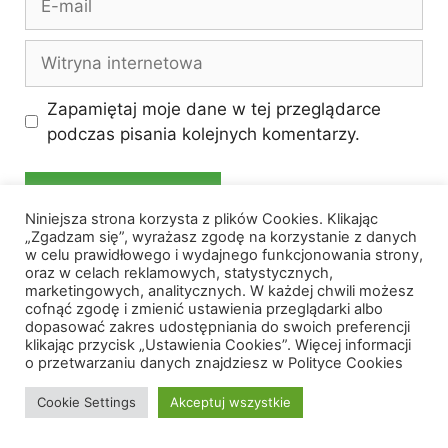
mail
Witryna
internetowa
Zapamiętaj moje dane w tej przeglądarce
podczas pisania kolejnych komentarzy.
Niniejsza strona korzysta z plików Cookies. Klikając
„Zgadzam się”, wyrażasz zgodę na korzystanie z danych
w celu prawidłowego i wydajnego funkcjonowania strony,
oraz w celach reklamowych, statystycznych,
marketingowych, analitycznych. W każdej chwili możesz
POPRZEDNI
cofnąć zgodę i zmienić ustawienia przeglądarki albo
dopasować zakres udostępniania do swoich preferencji
Lecytyna – działanie, dawkowanie,
klikając przycisk „Ustawienia Cookies”. Więcej informacji
o przetwarzaniu danych znajdziesz w Polityce Cookies
skutki uboczne
Cookie Settings
Akceptuj wszystkie