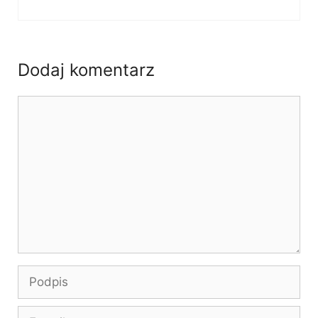
Dodaj komentarz
Komentarz
Podpis
E-