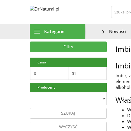
Szu
Kategorie
Nowości
Imbi
Filtry
Cena
Imbi
Imbir, 
element
alkohol
Producent
Właś
W
SZUKAJ
D
W
WYCZYŚĆ
W