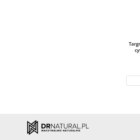
Targr
cy