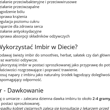
ziałanie przeciwbakteryjne i przeciwwirusowe
ziałanie przeciwzapalne
agodzenie bólu
oprawa krążenia
egulacja poziomu cukru
sparcie dla zdrowia serca
ziałanie antyoksydacyjne
oprawa absorpcji składników odżywczych
Wykorzystać Imbir w Diecie?
odawaj świeży imbir do smoothies, herbat, sałatek czy dań głów
raz wartości odżywcze.
ykorzystaj imbir w postaci sproszkowanej jako przyprawę do pot
łaściwości rozgrzewające i poprawić trawienie.
tosuj napary z imbiru jako naturalny środek łagodzący dolegliwoś
spomagający odporność.
r - Dawkowanie
j o umiarze – zalecana dzienna dawka imbiru to około
2-4 gram
postaci sproszkowanej.
padku kobiet ciężarnych zaleca się konsultację z lekarzem przed