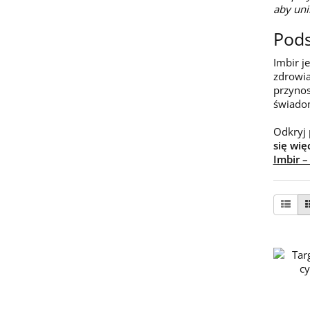
aby uni
Pod
Imbir j
zdrowia
przynos
świadom
Odkryj 
się wię
Imbir –