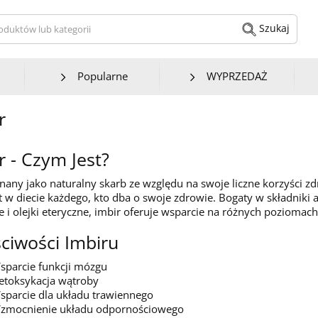
kaj produktów lub kategorii
Szukaj
Popularne
WYPRZEDAŻ
r
r - Czym Jest?
znany jako naturalny skarb ze względu na swoje liczne korzyści 
 w diecie każdego, kto dba o swoje zdrowie. Bogaty w składniki ak
e i olejki eteryczne, imbir oferuje wsparcie na różnych pozioma
ciwości Imbiru
sparcie funkcji mózgu
etoksykacja wątroby
sparcie dla układu trawiennego
zmocnienie układu odpornościowego