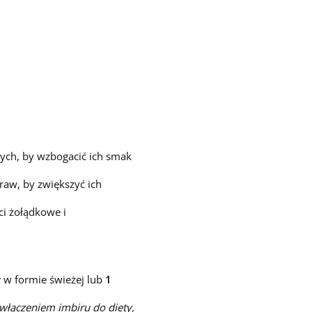
nych, by wzbogacić ich smak
raw, by zwiększyć ich
ci żołądkowe i
y
w formie świeżej lub
1
 włączeniem imbiru do diety,