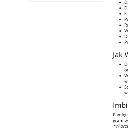
D
D
Ł
P
R
W
D
P
Jak 
D
o
W
w
S
w
Imbi
Pamięta
gram
w 
*W przy