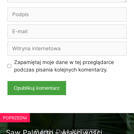
Podpis
E-
mail
Witryna
internetowa
Zapamiętaj moje dane w tej przeglądarce
podczas pisania kolejnych komentarzy.
POPRZEDNI
Saw Palmetto – właściwości,