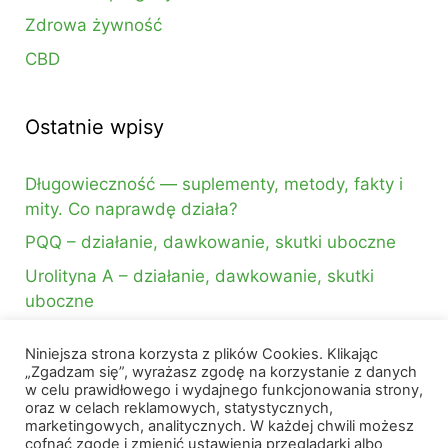
Zdrowa żywność
CBD
Ostatnie wpisy
Długowieczność — suplementy, metody, fakty i
mity. Co naprawdę działa?
PQQ – działanie, dawkowanie, skutki uboczne
Urolityna A – działanie, dawkowanie, skutki
uboczne
Niniejsza strona korzysta z plików Cookies. Klikając
Szukasz czegoś?
„Zgadzam się”, wyrażasz zgodę na korzystanie z danych
w celu prawidłowego i wydajnego funkcjonowania strony,
oraz w celach reklamowych, statystycznych,
Szukaj:
marketingowych, analitycznych. W każdej chwili możesz
cofnąć zgodę i zmienić ustawienia przeglądarki albo