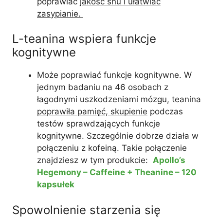
poprawiać
jakość snu i ułatwiać
zasypianie.
L-teanina wspiera funkcje
kognitywne
Może poprawiać funkcje kognitywne. W
jednym badaniu na 46 osobach z
łagodnymi uszkodzeniami mózgu, teanina
poprawiła pamięć, skupienie
podczas
testów sprawdzających funkcje
kognitywne. Szczególnie dobrze działa w
połączeniu z kofeiną. Takie połączenie
znajdziesz w tym produkcie:
Apollo’s
Hegemony – Caffeine + Theanine – 120
kapsułek
Spowolnienie starzenia się