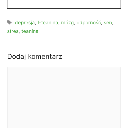
Tagi
depresja
,
l-teanina
,
mózg
,
odporność
,
sen
,
stres
,
teanina
Dodaj komentarz
Komentarz