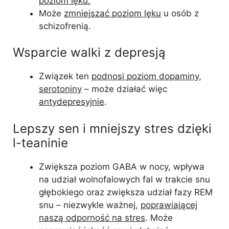
poziom lęku.
Może
zmniejszać poziom lęku
u osób z
schizofrenią.
Wsparcie walki z depresją
Związek ten
podnosi poziom dopaminy,
serotoniny
– może działać więc
antydepresyjnie
.
Lepszy sen i mniejszy stres dzięki
l-teaninie
Zwiększa poziom GABA w nocy, wpływa
na udział wolnofalowych fal w trakcie snu
głębokiego oraz zwiększa udział fazy REM
snu – niezwykle ważnej,
poprawiającej
naszą odporność na stres
. Może