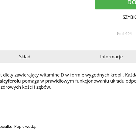
DO
SZYBK
Kod: 694
Skład
Informacje
t diety zawierający witaminę D w formie wygodnych kropli. Każda
alcyferolu
pomaga w prawidłowym funkcjonowaniu układu odp
zdrowych kości i zębów.
 posiłku. Popić wodą.