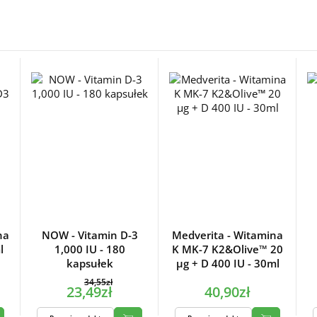
na
NOW - Vitamin D-3
Medverita - Witamina
l
1,000 IU - 180
K MK-7 K2&Olive™ 20
kapsułek
µg + D 400 IU - 30ml
34,55zł
23,49zł
40,90zł