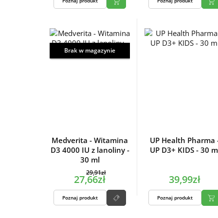
Poznaj produkt
Poznaj produkt
Brak w magazynie
Medverita - Witamina
UP Health Pharma 
D3 4000 IU z lanoliny -
UP D3+ KIDS - 30 m
30 ml
29,91zł
27,66zł
39,99zł
Poznaj produkt
Poznaj produkt