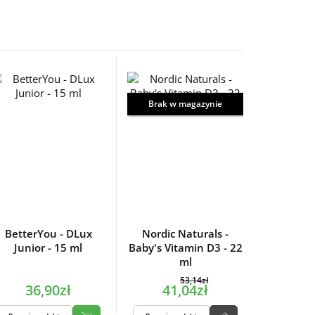
Brak w magazynie
BetterYou - DLux
Nordic Naturals -
Junior - 15 ml
Baby's Vitamin D3 - 22
ml
53,14zł
36,90zł
41,04zł