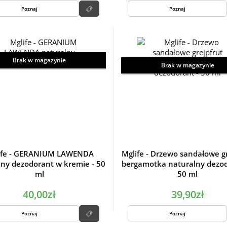
Poznaj
Poznaj
Brak w magazynie
Brak w magazynie
ife - GERANIUM LAWENDA
Mglife - Drzewo sandałowe g
lny dezodorant w kremie - 50
bergamotka naturalny dezod
ml
50 ml
40,00zł
39,90zł
Poznaj
Poznaj