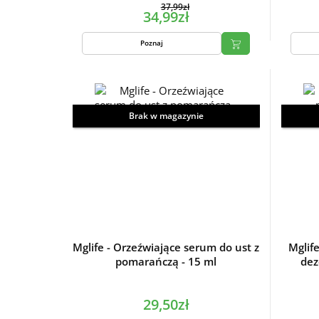
37,99zł
34,99zł
Poznaj
Brak w magazynie
Mglife - Orzeźwiające serum do ust z
Mglife
pomarańczą - 15 ml
dez
29,50zł