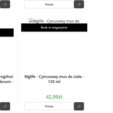
Poznaj
Brak w magazynie
rejpfrut
Mglife - Cytrusowy mus do ciała -
orant -
120 ml
42,99zł
Poznaj