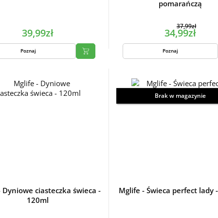
pomarańczą
37,99zł
39,99zł
34,99zł
Poznaj
Poznaj
Brak w magazynie
- Dyniowe ciasteczka świeca -
Mglife - Świeca perfect lady 
120ml