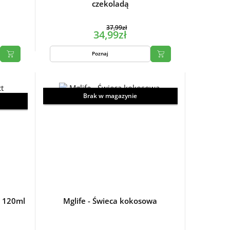
czekoladą
37,99zł
34,99zł
Poznaj
Brak w magazynie
- 120ml
Mglife - Świeca kokosowa