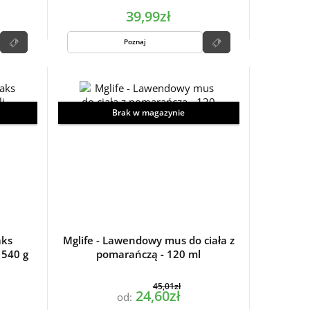
39,99zł
Poznaj
Brak w magazynie
aks
Mglife - Lawendowy mus do ciała z
 540 g
pomarańczą - 120 ml
45,01zł
24,60zł
od: