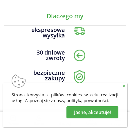
Dlaczego my
ekspresowa
wysyłka
30 dniowe
zwroty
bezpieczne
zakupy
×
Strona korzysta z plików cookies w celu realizacji
DrNatural.pl Wszelkie prawa zastrzeżone © 2026
usług. Zapoznaj się z naszą
polityką prywatności
.
Zakupy
www.redicon.pl
Jasne, akceptuje!
0
Koszyk
Pomoc
Konto
Szukaj
Kategorie